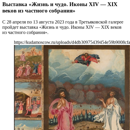
Выставка «Жизнь и чудо. Иконы XIV — XIX
веков из частного собрания»
С 28 апреля по 13 августа 2023 года в Третьяковской галерее
пройдет выставка «Жизнь и чудо. Иконы XIV — XIX веков
из частного собрания».
https://kudamoscow.ru/uploads/d4db30975439454e59b9008cfa