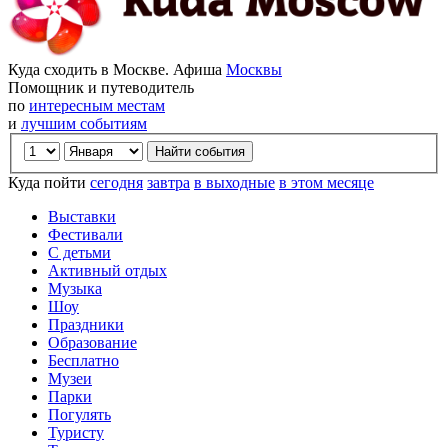
Куда сходить в Москве. Афиша
Москвы
Помощник и путеводитель
по
интересным местам
и
лучшим событиям
Куда пойти
сегодня
завтра
в выходные
в этом месяце
Выставки
Фестивали
С детьми
Активный отдых
Музыка
Шоу
Праздники
Образование
Бесплатно
Музеи
Парки
Погулять
Туристу