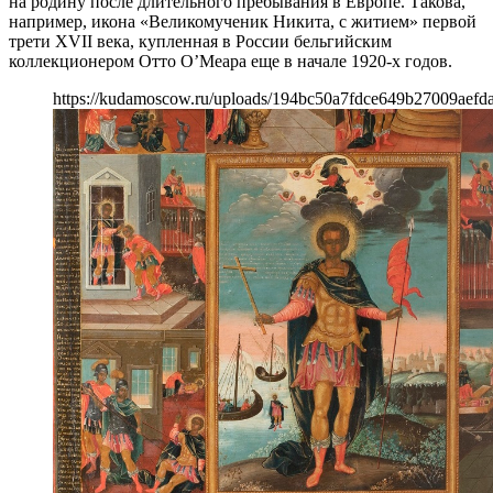
на родину после длительного пребывания в Европе. Такова,
например, икона «Великомученик Никита, с житием» первой
трети XVII века, купленная в России бельгийским
коллекционером Отто О’Меара еще в начале 1920-х годов.
https://kudamoscow.ru/uploads/194bc50a7fdce649b27009aefd