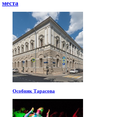
места
Особняк Тарасова