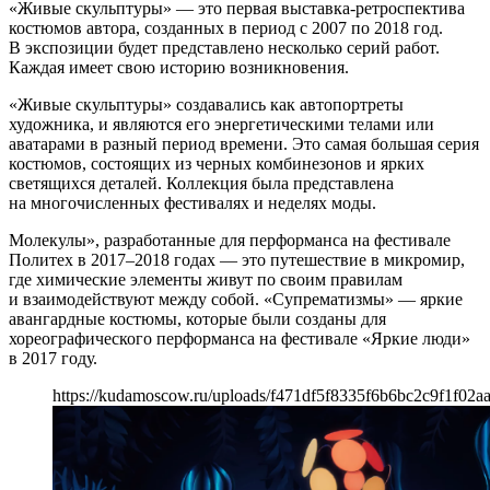
«Живые скульптуры» — это первая выставка-ретроспектива
костюмов автора, созданных в период с 2007 по 2018 год.
В экспозиции будет представлено несколько серий работ.
Каждая имеет свою историю возникновения.
«Живые скульптуры» создавались как автопортреты
художника, и являются его энергетическими телами или
аватарами в разный период времени. Это самая большая серия
костюмов, состоящих из черных комбинезонов и ярких
светящихся деталей. Коллекция была представлена
на многочисленных фестивалях и неделях моды.
Молекулы», разработанные для перформанса на фестивале
Политех в 2017–2018 годах — это путешествие в микромир,
где химические элементы живут по своим правилам
и взаимодействуют между собой. «Супрематизмы» — яркие
авангардные костюмы, которые были созданы для
хореографического перформанса на фестивале «Яркие люди»
в 2017 году.
https://kudamoscow.ru/uploads/f471df5f8335f6b6bc2c9f1f02a