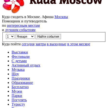
Куда сходить в Москве. Афиша
Москвы
Помощник и путеводитель
по
интересным местам
и
лучшим событиям
Куда пойти
сегодня
завтра
в выходные
в этом месяце
Выставки
Фестивали
С детьми
Активный отдых
Музыка
Шоу
Праздники
Образование
Бесплатно
Музеи
Парки
Погулять
Туристу