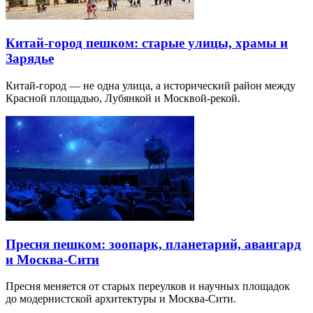
Китай-город пешком: старые улицы, храмы и
Зарядье
Китай-город — не одна улица, а исторический район между
Красной площадью, Лубянкой и Москвой-рекой.
Пресня пешком: зоопарк, планетарий, авангард
и Москва-Сити
Пресня меняется от старых переулков и научных площадок
до модернистской архитектуры и Москва-Сити.