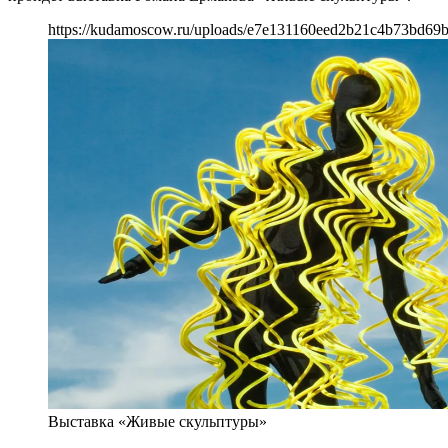
https://kudamoscow.ru/uploads/e7e131160eed2b21c4b73bd69
Выставка «Живые скульптуры»