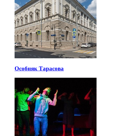
Особняк Тарасова