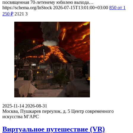
посвященная 70-летенему юбилею выхода…
https://schema.org/InStock
2026-07-15T13:01:00+03:00
850
от 1
250
₽
2121
3
2025-11-14
2026-08-31
Москва, Пушкарев переулок, д. 5
Центр современного
искусства М’АРС
Виртуальное путешествие (VR)