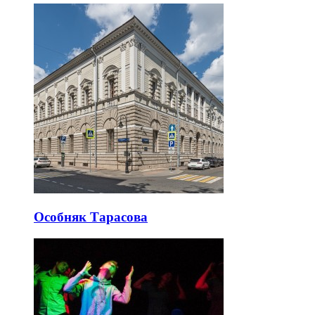
Особняк Тарасова