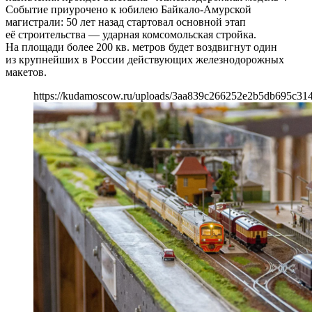
Событие приурочено к юбилею Байкало-Амурской
магистрали: 50 лет назад стартовал основной этап
её строительства — ударная комсомольская стройка.
На площади более 200 кв. метров будет воздвигнут один
из крупнейших в России действующих железнодорожных
макетов.
https://kudamoscow.ru/uploads/3aa839c266252e2b5db695c31