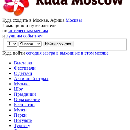
Куда сходить в Москве. Афиша
Москвы
Помощник и путеводитель
по
интересным местам
и
лучшим событиям
Куда пойти
сегодня
завтра
в выходные
в этом месяце
Выставки
Фестивали
С детьми
Активный отдых
Музыка
Шоу
Праздники
Образование
Бесплатно
Музеи
Парки
Погулять
Туристу