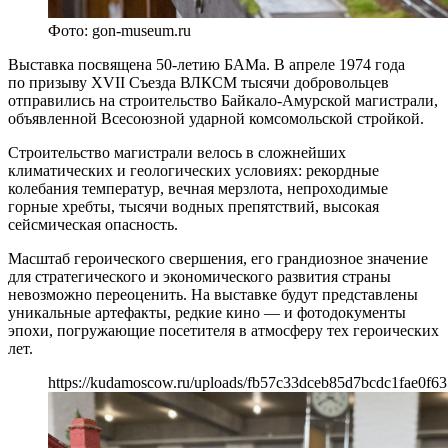
Фото: gon-museum.ru
Выставка посвящена 50-летию БАМа. В апреле 1974 года
по призыву XVII Съезда ВЛКСМ тысячи добровольцев
отправились на строительство Байкало-Амурской магистрали,
объявленной Всесоюзной ударной комсомольской стройкой.
Строительство магистрали велось в сложнейших
климатических и геологических условиях: рекордные
колебания температур, вечная мерзлота, непроходимые
горные хребты, тысячи водных препятствий, высокая
сейсмическая опасность.
Масштаб героического свершения, его грандиозное значение
для стратегического и экономического развития страны
невозможно переоценить. На выставке будут представлены
уникальные артефакты, редкие кино — и фотодокументы
эпохи, погружающие посетителя в атмосферу тех героических
лет.
https://kudamoscow.ru/uploads/fb57c33dceb85d7bcdc1fae0f6