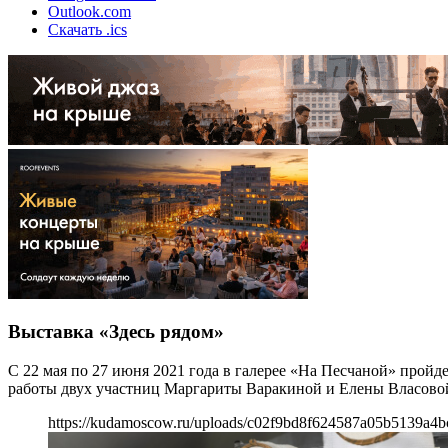
Outlook.com
Скачать .ics
Выставка «Здесь рядом»
С 22 мая по 27 июня 2021 года в галерее «На Песчаной» про
работы двух участниц Маргариты Варакиной и Елены Власово
https://kudamoscow.ru/uploads/c02f9bd8f624587a05b5139a4b