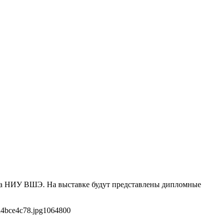
йна НИУ ВШЭ. На выставке будут представлены дипломные
a4bce4c78.jpg
1064
800