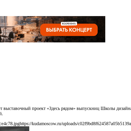
йдет выставочный проект «Здесь рядом» выпускниц Школы диза
й.
ce4c78.jpg
https://kudamoscow.ru/uploads/c02f9bd8f624587a05b5139