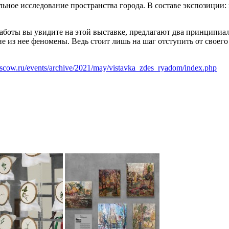
ное исследование пространства города. В составе экспозиции: 
аботы вы увидите на этой выставке, предлагают два принципиа
 из нее феномены. Ведь стоит лишь на шаг отступить от своего
oscow.ru/events/archive/2021/may/vistavka_zdes_ryadom/index.php