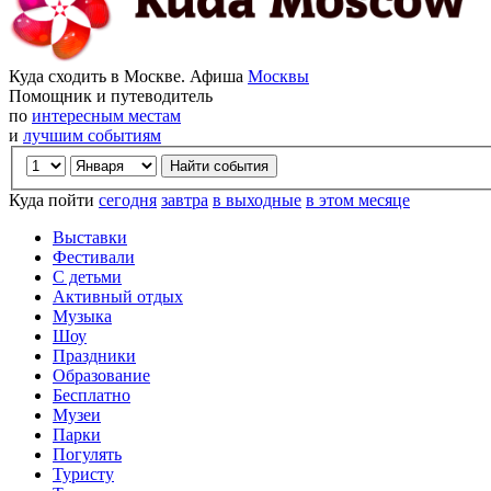
Куда сходить в Москве. Афиша
Москвы
Помощник и путеводитель
по
интересным местам
и
лучшим событиям
Куда пойти
сегодня
завтра
в выходные
в этом месяце
Выставки
Фестивали
С детьми
Активный отдых
Музыка
Шоу
Праздники
Образование
Бесплатно
Музеи
Парки
Погулять
Туристу