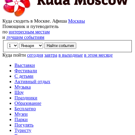
Куда сходить в Москве. Афиша
Москвы
Помощник и путеводитель
по
интересным местам
и
лучшим событиям
Куда пойти
сегодня
завтра
в выходные
в этом месяце
Выставки
Фестивали
С детьми
Активный отдых
Музыка
Шоу
Праздники
Образование
Бесплатно
Музеи
Парки
Погулять
Туристу