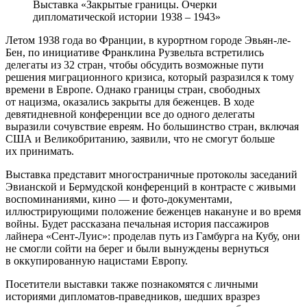
Выставка «Закрытые границы. Очерки
дипломатической истории 1938 – 1943»
Летом 1938 года во Франции, в курортном городе Эвьян-ле-
Бен, по инициативе Франклина Рузвельта встретились
делегаты из 32 стран, чтобы обсудить возможные пути
решения миграционного кризиса, который разразился к тому
времени в Европе. Однако границы стран, свободных
от нацизма, оказались закрыты для беженцев. В ходе
девятидневной конференции все до одного делегаты
выразили сочувствие евреям. Но большинство стран, включая
США и Великобританию, заявили, что не смогут больше
их принимать.
Выставка представит многостраничные протоколы заседаний
Эвианской и Бермудской конференций в контрасте с живыми
воспоминаниями, кино — и фото-документами,
иллюстрирующими положение беженцев накануне и во время
войны. Будет рассказана печальная история пассажиров
лайнера «Сент-Луис»: проделав путь из Гамбурга на Кубу, они
не смогли сойти на берег и были вынуждены вернуться
в оккупированную нацистами Европу.
Посетители выставки также познакомятся с личными
историями дипломатов-праведников, шедших вразрез