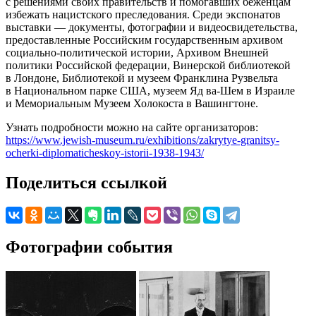
с решениями своих правительств и помогавших беженцам
избежать нацистского преследования. Среди экспонатов
выставки — документы, фотографии и видеосвидетельства,
предоставленные Российским государственным архивом
социально-политической истории, Архивом Внешней
политики Российской федерации, Винерской библиотекой
в Лондоне, Библиотекой и музеем Франклина Рузвельта
в Национальном парке США, музеем Яд ва-Шем в Израиле
и Мемориальным Музеем Холокоста в Вашингтоне.
Узнать подробности можно на сайте организаторов:
https://www.jewish-museum.ru/exhibitions/zakrytye-granitsy-
ocherki-diplomaticheskoy-istorii-1938-1943/
Поделиться ссылкой
Фотографии события