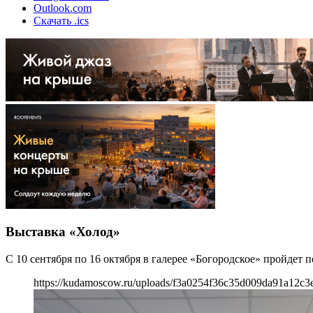
Outlook.com
Скачать .ics
Выставка «Холод»
С 10 сентября по 16 октября в галерее «Богородское» пройдет
https://kudamoscow.ru/uploads/f3a0254f36c35d009da91a12c3