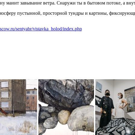
ону манит завывание ветра. Снаружи ты в бытовом потоке, а вну
мосферу пустынной, просторной тундры и картины, фиксирующие
oscow.ru/sentyabr/vistavka_holod/index.php