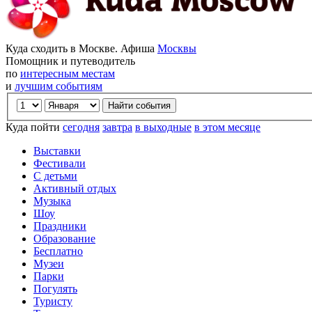
Куда сходить в Москве. Афиша
Москвы
Помощник и путеводитель
по
интересным местам
и
лучшим событиям
Куда пойти
сегодня
завтра
в выходные
в этом месяце
Выставки
Фестивали
С детьми
Активный отдых
Музыка
Шоу
Праздники
Образование
Бесплатно
Музеи
Парки
Погулять
Туристу