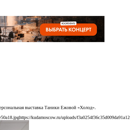
 персональная выставка Таники Ежовой «Холод».
e50a18.jpg
https://kudamoscow.ru/uploads/f3a0254f36c35d009da91a12