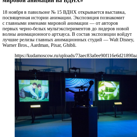
мировой анимации на ВДНХ»
18 ноября в павильоне № 15 ВДНХ открывается выставка,
посвященная истории анимации. Экспозиция познакомит
с главными именами мировой анимации — от авторов
первых черно-белых мультэкспериментов до лидеров новой
волны анимационного артхауса. В состав экспозиции войдут
лучшие релизы главных анимационных студий — Walt Disney,
Warner Bros., Aardman, Pixar, Ghibli.
https://kudamoscow.ru/uploads/73aec83a0ee90f116e6d21890aa