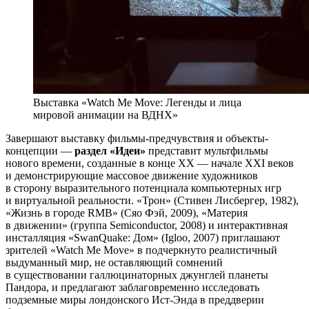
Выставка «Watch Me Move: Легенды и лица
мировой анимации на ВДНХ»
Завершают выставку фильмы-предчувствия и объекты-
концепции —
раздел «Идеи»
представит мультфильмы
нового времени, созданные в конце XX — начале XXI веков
и демонстрирующие массовое движение художников
в сторону выразительного потенциала компьютерных игр
и виртуальной реальности. «Трон» (Стивен Лисбергер, 1982),
«Жизнь в городе RMB» (Сяо Фэй, 2009), «Материя
в движении» (группа Semiconductor, 2008) и интерактивная
инсталляция «SwanQuake: Дом» (Igloo, 2007) приглашают
зрителей «Watch Me Move» в подчеркнуто реалистичный
выдуманный мир, не оставляющий сомнений
в существовании галлюцинаторных джунглей планеты
Пандора, и предлагают заблаговременно исследовать
подземные миры лондонского Ист-Энда в преддверии