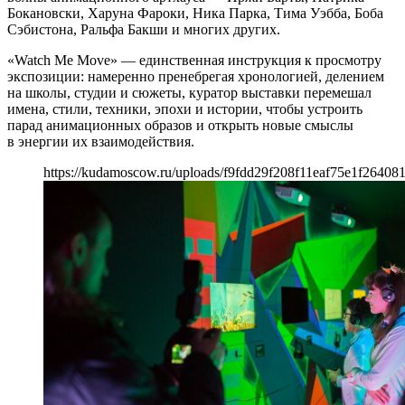
Бокановски, Харуна Фароки, Ника Парка, Тима Уэбба, Боба
Сэбистона, Ральфа Бакши и многих других.
«Watch Me Move» — единственная инструкция к просмотру
экспозиции: намеренно пренебрегая хронологией, делением
на школы, студии и сюжеты, куратор выставки перемешал
имена, стили, техники, эпохи и истории, чтобы устроить
парад анимационных образов и открыть новые смыслы
в энергии их взаимодействия.
https://kudamoscow.ru/uploads/f9fdd29f208f11eaf75e1f26408