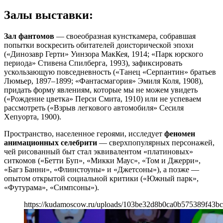
Залы выставки:
Зал фантомов
— своеобразная кунсткамера, собравшая
попытки воскресить обитателей доисторической эпохи
(«Динозавр Герти» Уинзора МакКея, 1914; «Парк юрского
периода» Стивена Спилберга, 1993), зафиксировать
ускользающую повседневность («Танец «Серпантин» братьев
Люмьер, 1897–1899; «Фантасмагория» Эмиля Коля, 1908),
придать форму явлениям, которые мы не можем увидеть
(«Рождение цветка» Перси Смита, 1910) или не успеваем
рассмотреть («Взрыв легкового автомобиля» Сесиля
Хепуорта, 1900).
Пространство, населенное героями, исследует
феномен
анимационных селебрити
— сверхпопулярных персонажей,
чей рисованный быт стал эквивалентом «платиновых»
ситкомов («Бетти Буп», «Микки Маус», «Том и Джерри»,
«Багз Банни», «Флинстоуны» и «Джетсоны»), а позже —
опытом открытой социальной критики («Южный парк»,
«Футурама», «Симпсоны»).
https://kudamoscow.ru/uploads/103be32d8b0ca0b575389f43bc