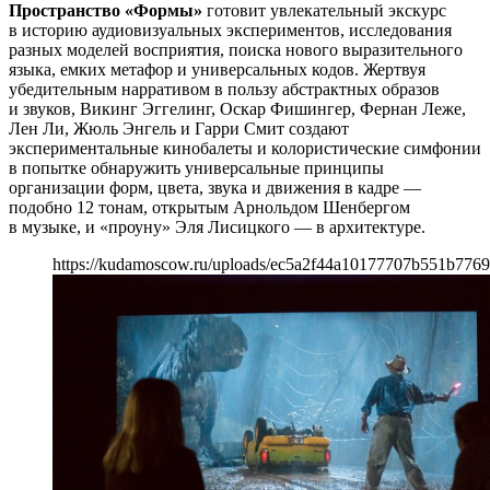
Пространство «Формы»
готовит увлекательный экскурс
в историю аудиовизуальных экспериментов, исследования
разных моделей восприятия, поиска нового выразительного
языка, емких метафор и универсальных кодов. Жертвуя
убедительным нарративом в пользу абстрактных образов
и звуков, Викинг Эггелинг, Оскар Фишингер, Фернан Леже,
Лен Ли, Жюль Энгель и Гарри Смит создают
экспериментальные кинобалеты и колористические симфонии
в попытке обнаружить универсальные принципы
организации форм, цвета, звука и движения в кадре —
подобно 12 тонам, открытым Арнольдом Шенбергом
в музыке, и «проуну» Эля Лисицкого — в архитектуре.
https://kudamoscow.ru/uploads/ec5a2f44a10177707b551b776