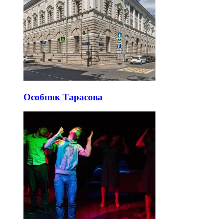
Особняк Тарасова