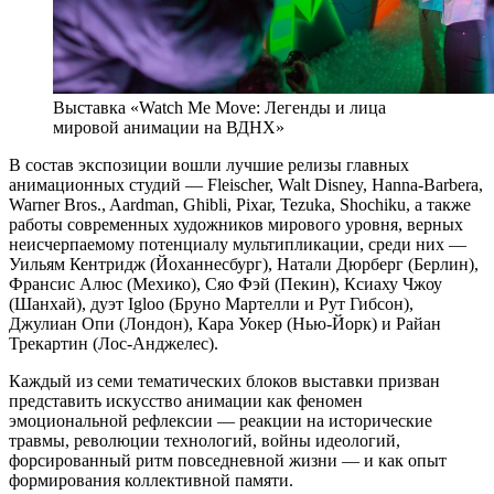
Выставка «Watch Me Move: Легенды и лица
мировой анимации на ВДНХ»
В состав экспозиции вошли лучшие релизы главных
анимационных студий — Fleischer, Walt Disney, Hanna-Barbera,
Warner Bros., Aardman, Ghibli, Pixar, Tezuka, Shochiku, а также
работы современных художников мирового уровня, верных
неисчерпаемому потенциалу мультипликации, среди них —
Уильям Кентридж (Йоханнесбург), Натали Дюрберг (Берлин),
Франсис Алюс (Мехико), Сяо Фэй (Пекин), Ксиаху Чжоу
(Шанхай), дуэт Igloo (Бруно Мартелли и Pут Гибсон),
Джулиан Опи (Лондон), Кара Уокер (Нью-Йорк) и Райан
Трекартин (Лос-Анджелес).
Каждый из семи тематических блоков выставки призван
представить искусство анимации как феномен
эмоциональной рефлексии — реакции на исторические
травмы, революции технологий, войны идеологий,
форсированный ритм повседневной жизни — и как опыт
формирования коллективной памяти.