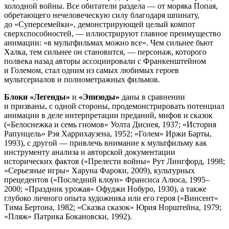
холодной войны. Все обитатели раздела — от моряка Попая,
обретающего нечеловеческую силу благодаря шпинату,
до «Суперсемейки», демонстрирующей целый компот
сверхспособностей, — иллюстрируют главное преимущество
анимации: «в мультфильмах можно все». Чем сильнее бьют
Халка, тем сильнее он становится, — персонаж, которого
полвека назад авторы ассоциировали с Франкенштейном
и Големом, стал одним из самых любимых героев
мультсериалов и полнометражных фильмов.
Блоки «Легенды»
и
«Эпизоды»
даны в сравнении
и призваны, с одной стороны, продемонстрировать потенциал
анимации в деле интерпретации преданий, мифов и сказок
(«Белоснежка и семь гномов» Уолта Диснея, 1937; «История
Рапунцель» Рэя Харрихаузена, 1952; «Голем» Иржи Барты,
1993), с другой — привлечь внимание к мультфильму как
инструменту анализа и авторской документации
исторических фактов («Прелести войны» Рут Лингфорд, 1998;
«Серьезные игры» Харуна Фароки, 2009), культурных
прецедентов («Последний клоун» Франсиса Алюса, 1995–
2000; «Праздник урожая» Офуджи Нобуро, 1930), а также
глубоко личного опыта художника или его героя («Винсент»
Тима Бертона, 1982; «Сказка сказок» Юрия Норштейна, 1979;
«Пляж» Патрика Бокановски, 1992).