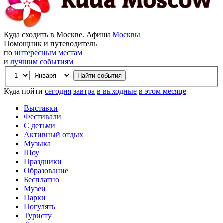
Куда сходить в Москве. Афиша
Москвы
Помощник и путеводитель
по
интересным местам
и
лучшим событиям
Куда пойти
сегодня
завтра
в выходные
в этом месяце
Выставки
Фестивали
С детьми
Активный отдых
Музыка
Шоу
Праздники
Образование
Бесплатно
Музеи
Парки
Погулять
Туристу