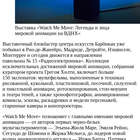
Выставка «Watch Me Move: Легенды и лица
мировой анимации на ВДНХ»
Выставочный блокбастер центра искусств Барбикан уже
побывал в Рио-де-Жанейро, Мадриде, Детройте, Нэшвилле,
Монтеррее и сегодня движется в направлении
павильона № 15 «Радиоэлектроника». Коллекция
исключительных достижений мировой анимации, собранная
куратором проекта Грегом Хилти, включает больше
150 экспонатов: мультфильмы, выполненные в техниках
рисованной, кукольной, пластилиновой, песочной, силуэтной
и пиксельной анимации, ротоскопирования, стоп-моушен
и театра теней, а также хронофотографии, анимированные
комиксы, эскизы, раскадровки и модели персонажей,
старинные камеры и кинопроекторы.
«Watch Me Move» познакомит с главными именами мировой
анимации — от авторов первых черно-белых
мультэкспериментов — Этьена-Жюля Маре, Эмиля Рейно,
Сегундо де Шомона и Жоржа Мельеса, до лидеров новой
волны анимационного артхауса — Иржи Барты, Патрика