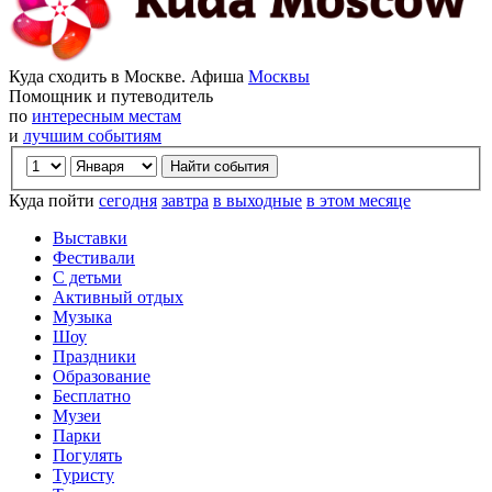
Куда сходить в Москве. Афиша
Москвы
Помощник и путеводитель
по
интересным местам
и
лучшим событиям
Куда пойти
сегодня
завтра
в выходные
в этом месяце
Выставки
Фестивали
С детьми
Активный отдых
Музыка
Шоу
Праздники
Образование
Бесплатно
Музеи
Парки
Погулять
Туристу