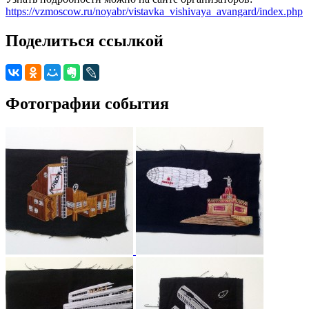
https://vzmoscow.ru/noyabr/vistavka_vishivaya_avangard/index.php
Поделиться ссылкой
Фотографии события