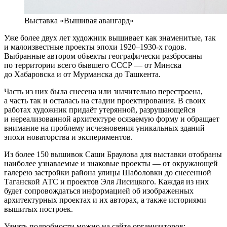
Выставка «Вышивая авангард»
Уже более двух лет художник вышивает как знаменитые, так
и малоизвестные проекты эпохи 1920–1930-х годов.
Выбранные автором объекты географически разбросаны
по территории всего бывшего СССР — от Минска
до Хабаровска и от Мурманска до Ташкента.
Часть из них была снесена или значительно перестроена,
а часть так и осталась на стадии проектирования. В своих
работах художник придаёт утерянной, разрушающейся
и нереализованной архитектуре осязаемую форму и обращает
внимание на проблему исчезновения уникальных зданий
эпохи новаторства и экспериментов.
Из более 150 вышивок Саши Браулова для выставки отобраны
наиболее узнаваемые и знаковые проекты — от окружающей
галерею застройки района улицы Шаболовки до снесенной
Таганской АТС и проектов Эля Лисицкого. Каждая из них
будет сопровождаться информацией об изображенных
архитектурных проектах и их авторах, а также историями
вышитых построек.
Узнать подробности можно на сайте организаторов: