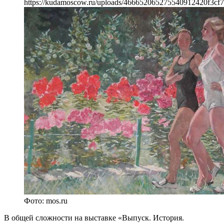
https://kudamoscow.ru/uploads/466652065275540912420f3cf7
Фото: mos.ru
В общей сложности на выставке «Выпуск. История.