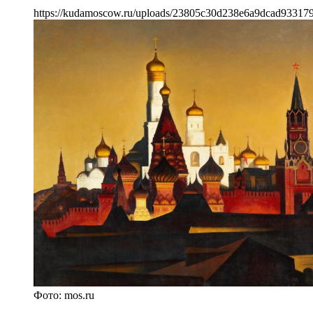
https://kudamoscow.ru/uploads/23805c30d238e6a9dcad93317
Фото: mos.ru