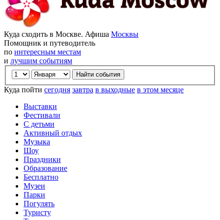
Куда сходить в Москве. Афиша
Москвы
Помощник и путеводитель
по
интересным местам
и
лучшим событиям
Куда пойти
сегодня
завтра
в выходные
в этом месяце
Выставки
Фестивали
С детьми
Активный отдых
Музыка
Шоу
Праздники
Образование
Бесплатно
Музеи
Парки
Погулять
Туристу