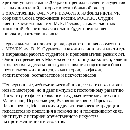
Зрители увидят свыше 200 работ преподавателей и студентов
разных поколений, которые внесли большой вклад
в отечественные культуру и искусство, из фонда института,
собрания Союза художников России, РОСИЗО, Студии
военных художников им. М. Б. Грекова, а также частных
коллекций. Значительная их часть будет представлена
широкому зрителю впервые.
Первая выставка нового цикла, организованная совместно
с МГАХИ им. В. И. Сурикова, знакомит с историей института
в избранных работах студентов и преподавателей разных лет.
Один из преемников Московского училища живописи, ваяния
и зодчества за десятки лет существования подготовил более
шести тысяч живописцев, скульпторов, графиков,
архитекторов, реставраторов и искусствоведов.
Непрерывный учебно-творческий процесс не только питает
новых мастеров, но и дает импульс к постоянному развитию.
В институте сформировались и художественные династии —
Манизеров, Переяславцев, Рукавишниковых, Горских-
Чернышевых, Мочальских и других: творческие традиции
передаются из поколения в поколение и подчеркивают связь
института с историей отечественного искусства
на протяжении почти столетия.