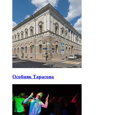
Особняк Тарасова