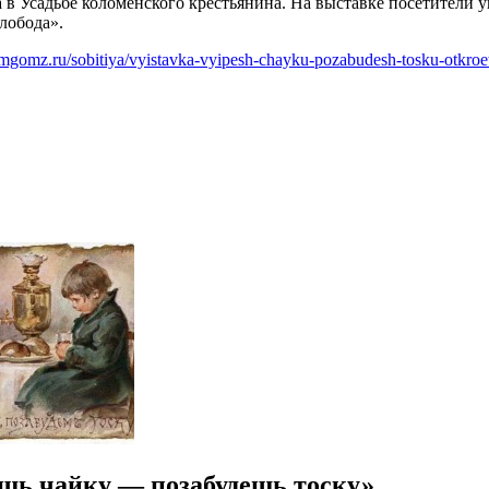
 в Усадьбе коломенского крестьянина. На выставке посетители 
лобода».
mgomz.ru/sobitiya/vyistavka-vyipesh-chayku-pozabudesh-tosku-otkro
шь чайку — позабудешь тоску»