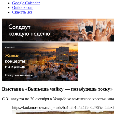
Google Calendar
Outlook.com
Скачать .ics
Выставка «Выпьешь чайку — позабудешь тоску»
С 31 августа по 30 октября в Усадьбе коломенского крестьяни
https://kudamoscow.ru/uploads/ba1a291c52472042965cd44e87