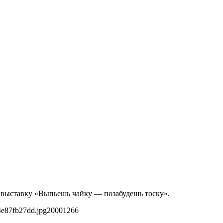
ть выставку «Выпьешь чайку — позабудешь тоску».
4e87fb27dd.jpg
2000
1266