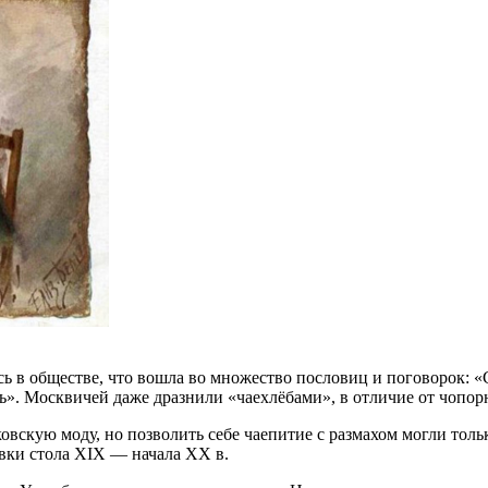
 в обществе, что вошла во множество пословиц и поговорок: «С ч
ь». Москвичей даже дразнили «чаехлёбами», в отличие от чопор
вскую моду, но позволить себе чаепитие с размахом могли толь
вки стола XIX — начала XX в.