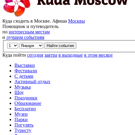
Куда сходить в Москве. Афиша
Москвы
Помощник и путеводитель
по
интересным местам
и
лучшим событиям
Куда пойти
сегодня
завтра
в выходные
в этом месяце
Выставки
Фестивали
С детьми
Активный отдых
Музыка
Шоу
Праздники
Образование
Бесплатно
Музеи
Парки
Погулять
Туристу