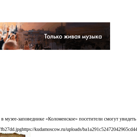
на в музее-заповеднике «Коломенское» посетители смогут увиде
fb27dd.jpg
https://kudamoscow.ru/uploads/ba1a291c52472042965cd4