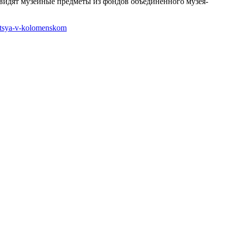
увидят музейные предметы из фондов объединенного музея-
etsya-v-kolomenskom