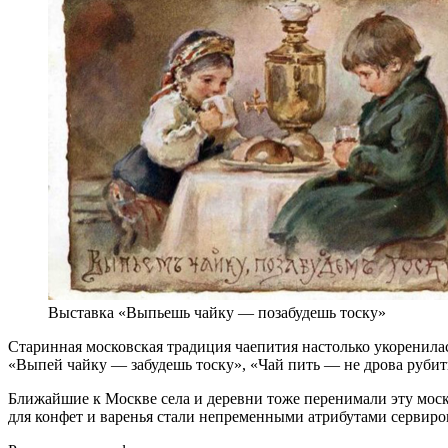
Выставка «Выпьешь чайку — позабудешь тоску»
Старинная московская традиция чаепития настолько укоренилась
«Выпей чайку — забудешь тоску», «Чай пить — не дрова рубит
Ближайшие к Москве села и деревни тоже перенимали эту моско
для конфет и варенья стали непременными атрибутами сервиро