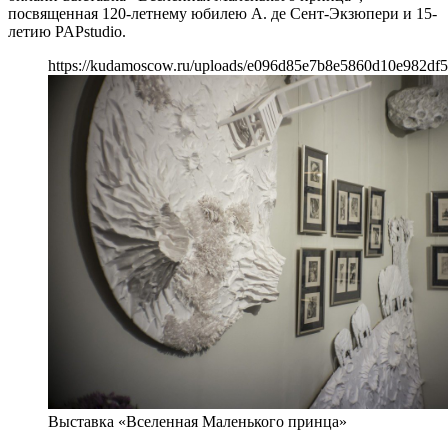
посвященная 120-летнему юбилею А. де Сент-Экзюпери и 15-
летию PAPstudio.
https://kudamoscow.ru/uploads/e096d85e7b8e5860d10e982df5
Выставка «Вселенная Маленького принца»