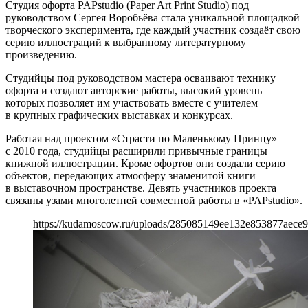
Студия офорта PAPstudio (Paper Art Print Studio) под
руководством Сергея Воробьёва стала уникальной площадкой
творческого эксперимента, где каждый участник создаёт свою
серию иллюстраций к выбранному литературному
произведению.
Студийцы под руководством мастера осваивают технику
офорта и создают авторские работы, высокий уровень
которых позволяет им участвовать вместе с учителем
в крупных графических выставках и конкурсах.
Работая над проектом «Страсти по Маленькому Принцу»
с 2010 года, студийцы расширили привычные границы
книжной иллюстрации. Кроме офортов они создали серию
объектов, передающих атмосферу знаменитой книги
в выставочном пространстве. Девять участников проекта
связаны узами многолетней совместной работы в «PAPstudio».
https://kudamoscow.ru/uploads/285085149ee132e853877aece9