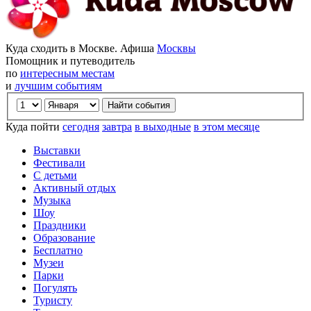
Куда сходить в Москве. Афиша
Москвы
Помощник и путеводитель
по
интересным местам
и
лучшим событиям
Куда пойти
сегодня
завтра
в выходные
в этом месяце
Выставки
Фестивали
С детьми
Активный отдых
Музыка
Шоу
Праздники
Образование
Бесплатно
Музеи
Парки
Погулять
Туристу