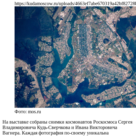
https://kudamoscow.ru/uploads/4663ef7abe670319a42bf82728
Фото: mos.ru
На выставке собраны снимки космонавтов Роскосмоса Сергея
Владимировича Кудь-Сверчкова и Ивана Викторовича
Вагнера. Каждая фотография по-своему уникальна