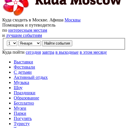
Куда сходить в Москве. Афиша
Москвы
Помощник и путеводитель
по
интересным местам
и
лучшим событиям
Куда пойти
сегодня
завтра
в выходные
в этом месяце
Выставки
Фестивали
С детьми
Активный отдых
Музыка
Шоу
Праздники
Образование
Бесплатно
Музеи
Парки
Погулять
Туристу