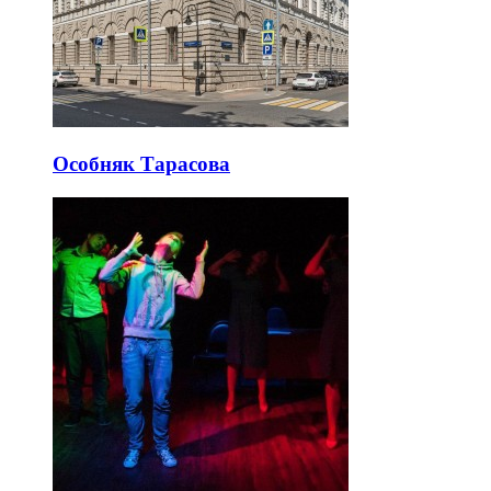
Особняк Тарасова