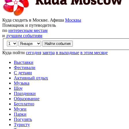
Куда сходить в Москве. Афиша
Москвы
Помощник и путеводитель
по
интересным местам
и
лучшим событиям
Куда пойти
сегодня
завтра
в выходные
в этом месяце
Выставки
Фестивали
С детьми
Активный отдых
Музыка
Шоу
Праздники
Образование
Бесплатно
Музеи
Парки
Погулять
Туристу