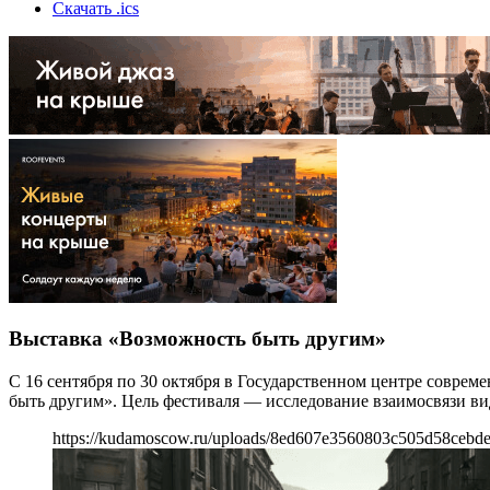
Скачать .ics
Выставка «Возможность быть другим»
С 16 сентября по 30 октября в Государственном центре совре
быть другим». Цель фестиваля — исследование взаимосвязи вид
https://kudamoscow.ru/uploads/8ed607e3560803c505d58cebd