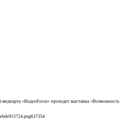
ля медиарта «ВидеоFocus» проходит выставка «Возможность
cebde915724.png
637
354