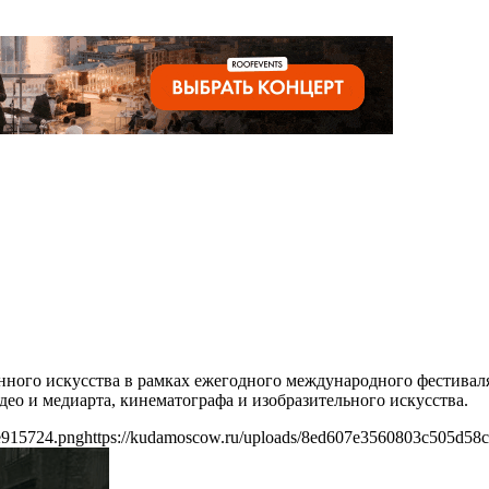
менного искусства в рамках ежегодного международного фестива
ео и медиарта, кинематографа и изобразительного искусства.
e915724.png
https://kudamoscow.ru/uploads/8ed607e3560803c505d58