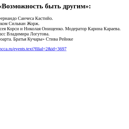
«Возможность быть другим»:
Фернандо Санчеса Кастийо.
ником Сильван Жорж.
ксея Корси и Николая Онищенко. Модератор Карина Караева.
асс Владимира Логутова.
оарта. Братья Кучары» Стива Рейнке
ncca.ru/events.text?filial=2&id=3697