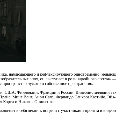
ника, наблюдающего и рефлексирующего одновременно, меняюще
образительных эпох, он выступает в роли «двойного агента» — т
ся пространство чужого и собственное пространство.
ии, США, Финляндии, Франции и России. Видеоинсталляции та
райс, Минг Вонг, Анри Сала, Фернандо Санчеса Кастийо, Эйя-
ея Корси и Николая Онищенко.
ключает в себя лекции, встречи с участниками проекта и видеоп