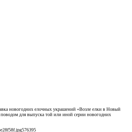
ставка новогодних елочных украшений «Возле елки в Новый
и поводом для выпуска той или иной серии новогодних
e28f58f.jpg
576
395