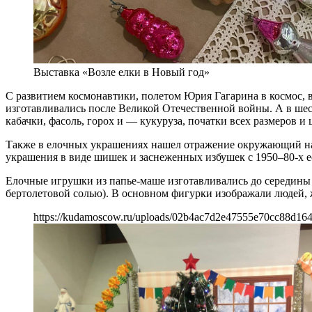
Выставка «Возле елки в Новый год»
С развитием космонавтики, полетом Юрия Гагарина в космос, в
изготавливались после Великой Отечественной войны. А в шес
кабачки, фасоль, горох и — кукуруза, початки всех размеров и 
Также в елочных украшениях нашел отражение окружающий на
украшения в виде шишек и заснеженных избушек с 1950–80-х е
Елочные игрушки из папье-маше изготавливались до середины 
бертолетовой солью). В основном фигурки изображали людей, 
https://kudamoscow.ru/uploads/02b4ac7d2e47555e70cc88d16