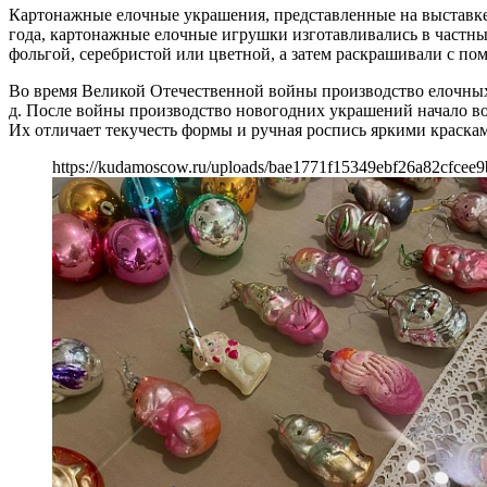
Картонажные елочные украшения, представленные на выставке,
года, картонажные елочные игрушки изготавливались в частны
фольгой, серебристой или цветной, а затем раскрашивали с 
Во время Великой Отечественной войны производство елочных
д. После войны производство новогодних украшений начало во
Их отличает текучесть формы и ручная роспись яркими краска
https://kudamoscow.ru/uploads/bae1771f15349ebf26a82cfcee9