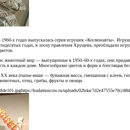
 1960-х годах выпускалась серия игрушек «Космонавты». Игрушк
тидесятых годах, в эпоху правления Хрущева, преобладали игру
цветов.
с животный мир — выпущенные в 1950–60-х годах, они придава
сть в каждом доме. Многообразие цветов и форм и блестящая бе
XX века (папье-маше — бумажная масса, смешанная с клеем, гип
животных, птиц, грибы, фрукты и овощи.
484e101.jpg
https://kudamoscow.ru/uploads/02b4ac7d2e47555e70cc88