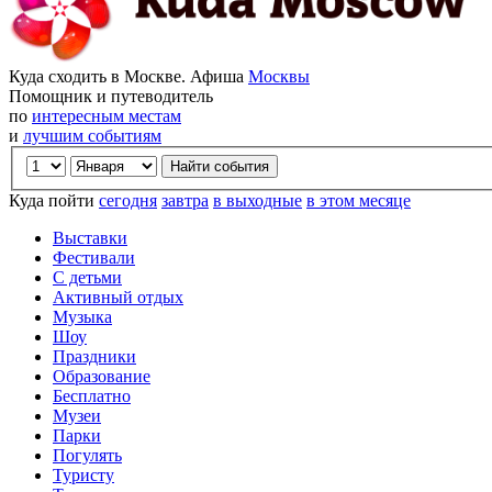
Куда сходить в Москве. Афиша
Москвы
Помощник и путеводитель
по
интересным местам
и
лучшим событиям
Куда пойти
сегодня
завтра
в выходные
в этом месяце
Выставки
Фестивали
С детьми
Активный отдых
Музыка
Шоу
Праздники
Образование
Бесплатно
Музеи
Парки
Погулять
Туристу