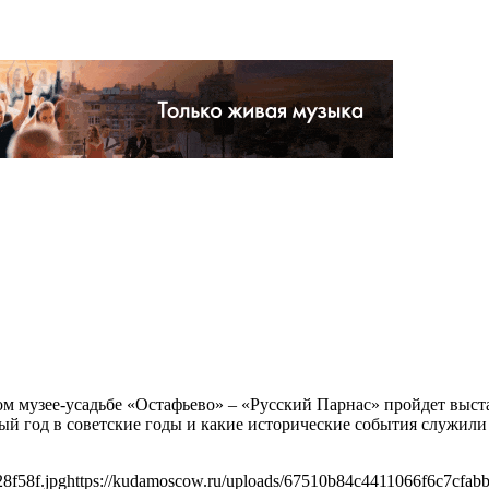
нном музее-усадьбе «Остафьево» ‒ «Русский Парнас» пройдет вы
вый год в советские годы и какие исторические события служил
8f58f.jpg
https://kudamoscow.ru/uploads/67510b84c4411066f6c7cfabb