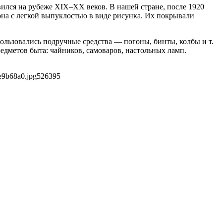
ился на рубеже XIX–XX веков. В нашей стране, после 1920
она с легкой выпуклостью в виде рисунка. Их покрывали
льзовались подручные средства — погоны, бинты, колбы и т.
едметов быта: чайников, самоваров, настольных ламп.
e9b68a0.jpg
526
395