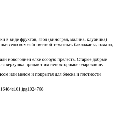
и в виде фруктов, ягод (виноград, малина, клубника)
шки сельскохозяйственной тематики: баклажаны, томаты,
ли новогодней елке особую прелесть. Старые добрые
лая верхушка придают им неповторимое очарование.
сом или мелом и покрытая для блеска и плотности
d16484e101.jpg
1024
768