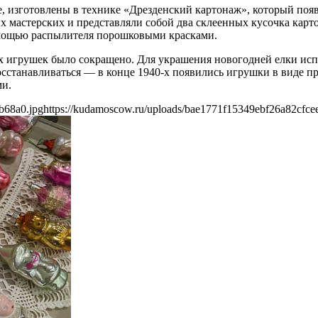
 изготовлены в технике «Дрезденский картонаж», который появ
х мастерских и представляли собой два склеенных кусочка карт
помощью распылителя порошковыми красками.
 игрушек было сокращено. Для украшения новогодней елки испо
сстанавливаться — в конце 1940-х появились игрушки в виде пр
ми.
b68a0.jpg
https://kudamoscow.ru/uploads/bae1771f15349ebf26a82cfce