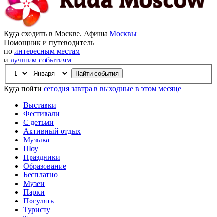
Куда сходить в Москве. Афиша
Москвы
Помощник и путеводитель
по
интересным местам
и
лучшим событиям
Куда пойти
сегодня
завтра
в выходные
в этом месяце
Выставки
Фестивали
С детьми
Активный отдых
Музыка
Шоу
Праздники
Образование
Бесплатно
Музеи
Парки
Погулять
Туристу