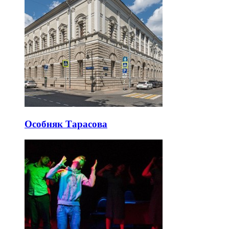
Особняк Тарасова