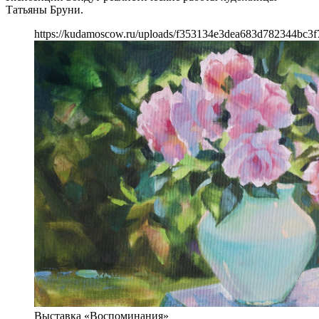
Татьяны Бруни.
https://kudamoscow.ru/uploads/f353134e3dea683d782344bc3f
Выставка «Воспоминания»