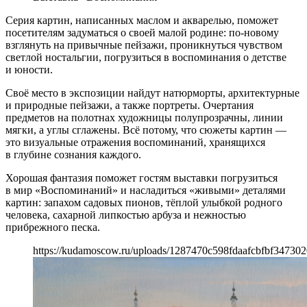
Серия картин, написанных маслом и акварелью, поможет
посетителям задуматься о своей малой родине: по-новому
взглянуть на привычные пейзажи, проникнуться чувством
светлой ностальгии, погрузиться в воспоминания о детстве
и юности.
Своё место в экспозиции найдут натюрморты, архитектурные
и природные пейзажи, а также портреты. Очертания
предметов на полотнах художницы полупрозрачны, линии
мягки, а углы сглажены. Всё потому, что сюжеты картин —
это визуальные отражения воспоминаний, хранящихся
в глубине сознания каждого.
Хорошая фантазия поможет гостям выставки погрузиться
в мир «Воспоминаний» и насладиться «живыми» деталями
картин: запахом садовых пионов, тёплой улыбкой родного
человека, сахарной липкостью арбуза и нежностью
прибрежного песка.
https://kudamoscow.ru/uploads/1287470c598fdaafcbfbf347302