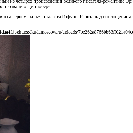
анный из четырех произведений великого писателя-романтика Эр
по прозванию Циннобер».
ным героем фильма стал сам Гофман. Работа над воплощением за
1daa4f.jpg
https://kudamoscow.ru/uploads/7be262a8766bb63ff021a04c