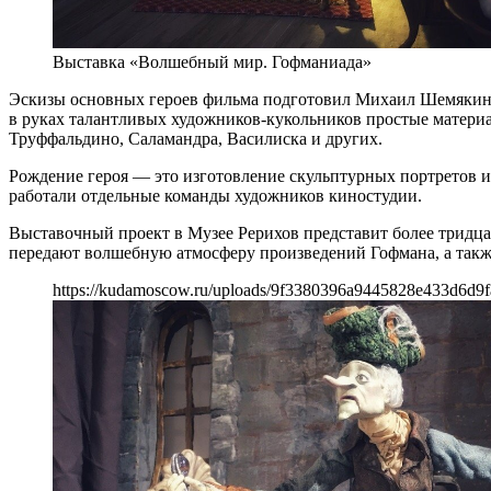
Выставка «Волшебный мир. Гофманиада»
Эскизы основных героев фильма подготовил Михаил Шемякин, 
в руках талантливых художников-кукольников простые материал
Труффальдино, Саламандра, Василиска и других.
Рождение героя — это изготовление скульптурных портретов и
работали отдельные команды художников киностудии.
Выставочный проект в Музее Рерихов представит более тридца
передают волшебную атмосферу произведений Гофмана, а такж
https://kudamoscow.ru/uploads/9f3380396a9445828e433d6d9f