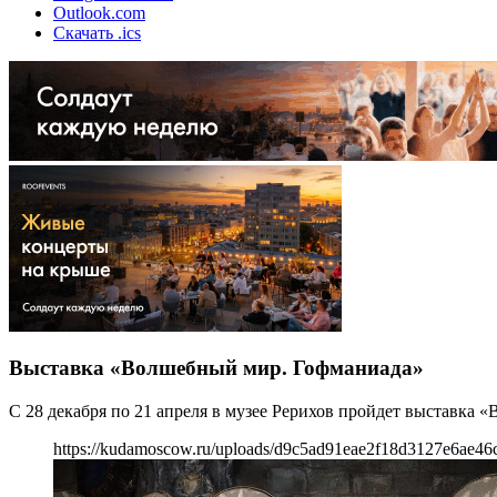
Outlook.com
Скачать .ics
Выставка «Волшебный мир. Гофманиада»
С 28 декабря по 21 апреля в музее Рерихов пройдет выставка
https://kudamoscow.ru/uploads/d9c5ad91eae2f18d3127e6ae46