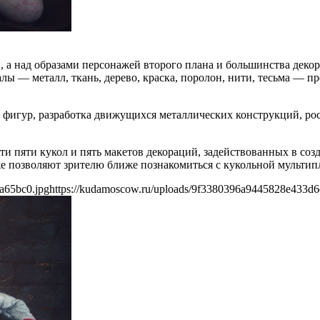
а над образами персонажей второго плана и большинства декор
ы — металл, ткань, дерево, краска, поролон, нити, тесьма — п
 фигур, разработка движущихся металлических конструкций, рос
ти пяти кукол и пять макетов декораций, задействованных в со
е позволяют зрителю ближе познакомиться с кукольной мультип
a65bc0.jpg
https://kudamoscow.ru/uploads/9f3380396a9445828e433d6