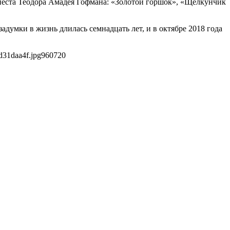
неста Теодора Амадея Гофмана: «Золотой горшок», «Щелкунчик
думки в жизнь длилась семнадцать лет, и в октябре 2018 года
d31daa4f.jpg
960
720