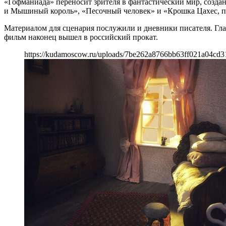
«Гофманиада» переносит зрителя в фантастический мир, созд
и Мышиный король», «Песочный человек» и «Крошка Цахес, 
Материалом для сценария послужили и дневники писателя. Глав
фильм наконец вышел в российский прокат.
https://kudamoscow.ru/uploads/7be262a8766bb63ff021a04cd3