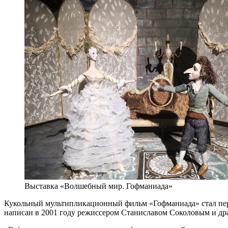
Выставка «Волшебный мир. Гофманиада»
Кукольный мультипликационный фильм «Гофманиада» стал пер
написан в 2001 году режиссером Станиславом Соколовым и д