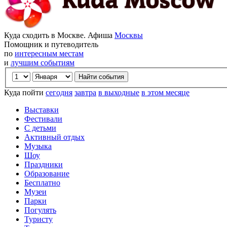
Куда сходить в Москве. Афиша
Москвы
Помощник и путеводитель
по
интересным местам
и
лучшим событиям
Куда пойти
сегодня
завтра
в выходные
в этом месяце
Выставки
Фестивали
С детьми
Активный отдых
Музыка
Шоу
Праздники
Образование
Бесплатно
Музеи
Парки
Погулять
Туристу