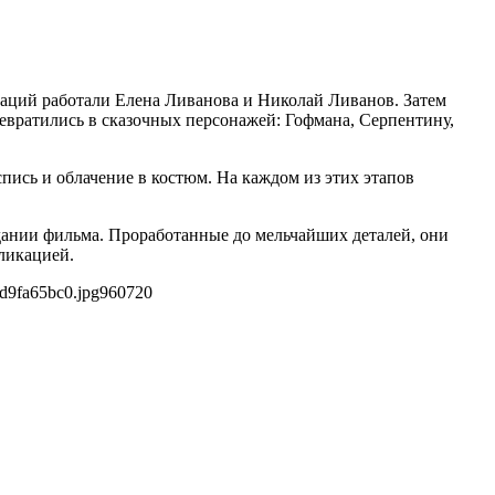
аций работали Елена Ливанова и Николай Ливанов. Затем
ревратились в сказочных персонажей: Гофмана, Серпентину,
пись и облачение в костюм. На каждом из этих этапов
здании фильма. Проработанные до мельчайших деталей, они
ликацией.
d9fa65bc0.jpg
960
720