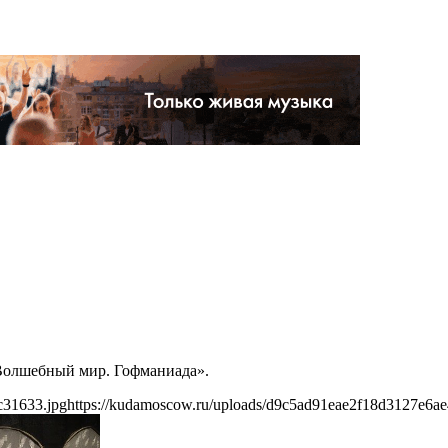
 «Волшебный мир. Гофманиада».
c31633.jpg
https://kudamoscow.ru/uploads/d9c5ad91eae2f18d3127e6a