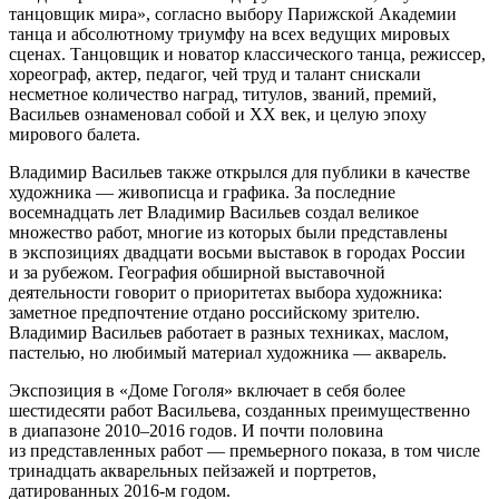
танцовщик мира», согласно выбору Парижской Академии
танца и абсолютному триумфу на всех ведущих мировых
сценах. Танцовщик и новатор классического танца, режиссер,
хореограф, актер, педагог, чей труд и талант снискали
несметное количество наград, титулов, званий, премий,
Васильев ознаменовал собой и ХХ век, и целую эпоху
мирового балета.
Владимир Васильев также открылся для публики в качестве
художника — живописца и графика. За последние
восемнадцать лет Владимир Васильев создал великое
множество работ, многие из которых были представлены
в экспозициях двадцати восьми выставок в городах России
и за рубежом. География обширной выставочной
деятельности говорит о приоритетах выбора художника:
заметное предпочтение отдано российскому зрителю.
Владимир Васильев работает в разных техниках, маслом,
пастелью, но любимый материал художника — акварель.
Экспозиция в «Доме Гоголя» включает в себя более
шестидесяти работ Васильева, созданных преимущественно
в диапазоне 2010–2016 годов. И почти половина
из представленных работ — премьерного показа, в том числе
тринадцать акварельных пейзажей и портретов,
датированных 2016-м годом.