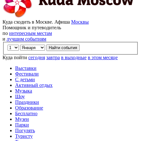
Куда сходить в Москве. Афиша
Москвы
Помощник и путеводитель
по
интересным местам
и
лучшим событиям
Куда пойти
сегодня
завтра
в выходные
в этом месяце
Выставки
Фестивали
С детьми
Активный отдых
Музыка
Шоу
Праздники
Образование
Бесплатно
Музеи
Парки
Погулять
Туристу