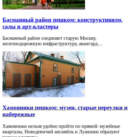
Басманный район пешком: конструктивизм,
сады и арт-кластеры
Басманный район соединяет старую Москву,
железнодорожную инфраструктуру, авангард…
Хамовники пешком: музеи, старые переулки и
набережные
Хамовники нельзя удобно пройти по прямой: музейные
кварталы, Новодевичий ансамбль и Лужники образуют