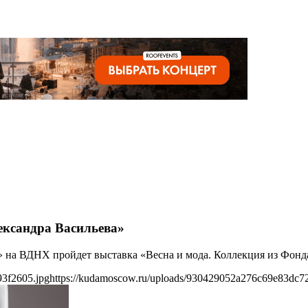
ександра Васильева»
» на ВДНХ пройдет выставка «Весна и мода. Коллекция из Фонд
93f2605.jpg
https://kudamoscow.ru/uploads/930429052a276c69e83dc7