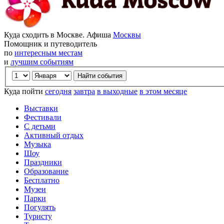
Куда сходить в Москве. Афиша
Москвы
Помощник и путеводитель
по
интересным местам
и
лучшим событиям
Куда пойти
сегодня
завтра
в выходные
в этом месяце
Выставки
Фестивали
С детьми
Активный отдых
Музыка
Шоу
Праздники
Образование
Бесплатно
Музеи
Парки
Погулять
Туристу