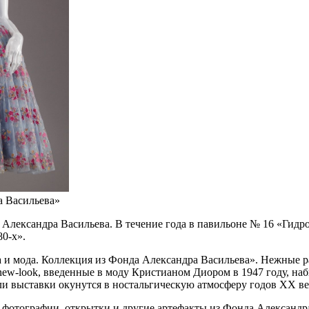
а Васильева»
Александра Васильева. В течение года в павильоне № 16 «Гидр
0-х».
 и мода. Коллекция из Фонда Александра Васильева». Нежные р
new-look, введенные в моду Кристианом Диором в 1947 году, н
ли выставки окунутся в ностальгическую атмосферу годов ХХ ве
, фотографии, открытки и другие артефакты из Фонда Александр