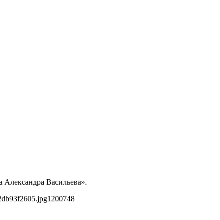
а Александра Васильева».
2db93f2605.jpg
1200
748