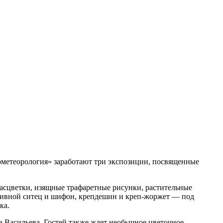
ометеорология» заработают три экспозиции, посвященные
асцветки, изящные трафаретные рисунки, растительные
абивной ситец и шифон, крепдешин и креп-жоржет — под
ка.
а Васильева. Гостей также ждет необычное цветочное