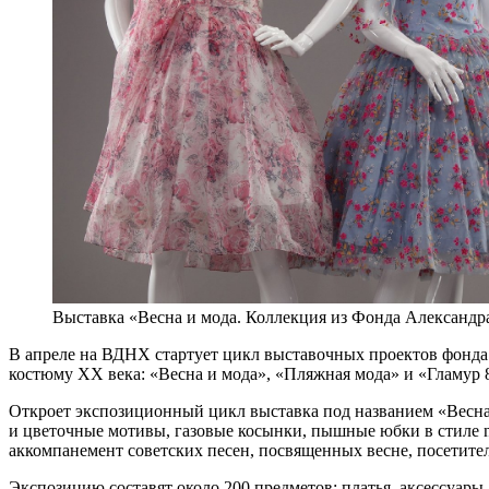
Выставка «Весна и мода. Коллекция из Фонда Александр
В апреле на ВДНХ стартует цикл выставочных проектов фонда 
костюму XX века: «Весна и мода», «Пляжная мода» и «Гламур 8
Откроет экспозиционный цикл выставка под названием «Весна
и цветочные мотивы, газовые косынки, пышные юбки в стиле 
аккомпанемент советских песен, посвященных весне, посетите
Экспозицию составят около 200 предметов: платья, аксессуары