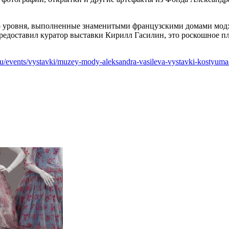
 уровня, выполненные знаменитыми французскими домами мод: Di
редоставил куратор выставки Кирилл Гасилин, это роскошное пл
.ru/events/vystavki/muzey-mody-aleksandra-vasileva-vystavki-kostyuma