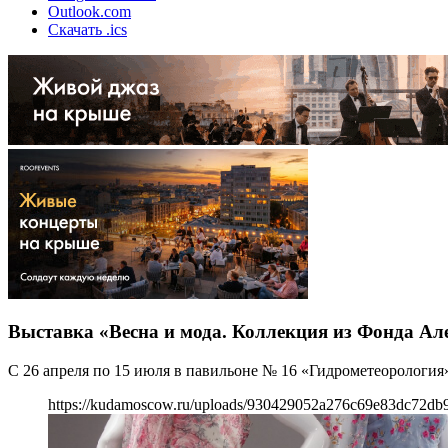
Outlook.com
Скачать .ics
Выставка «Весна и мода. Коллекция из Фонда Ал
С 26 апреля по 15 июля в павильоне № 16 «Гидрометеорология
https://kudamoscow.ru/uploads/930429052a276c69e83dc72db