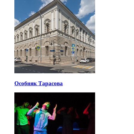
Особняк Тарасова