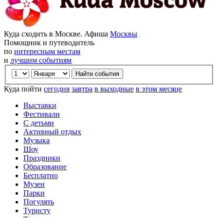
Куда сходить в Москве. Афиша
Москвы
Помощник и путеводитель
по
интересным местам
и
лучшим событиям
Куда пойти
сегодня
завтра
в выходные
в этом месяце
Выставки
Фестивали
С детьми
Активный отдых
Музыка
Шоу
Праздники
Образование
Бесплатно
Музеи
Парки
Погулять
Туристу