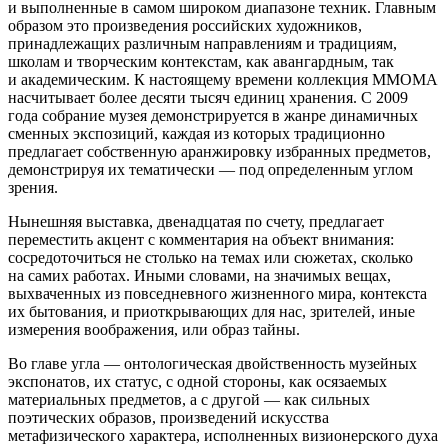
и выполненные в самом широком диапазоне техник. Главным
образом это произведения российских художников,
принадлежащих различным направлениям и традициям,
школам и творческим контекстам, как авангардным, так
и академическим. К настоящему времени коллекция ММОМА
насчитывает более десяти тысяч единиц хранения. С 2009
года собрание музея демонстрируется в жанре динамичных
сменных экспозиций, каждая из которых традиционно
предлагает собственную аранжировку избранных предметов,
демонстрируя их тематически — под определенным углом
зрения.
Нынешняя выставка, двенадцатая по счету, предлагает
переместить акцент с комментария на объект внимания:
сосредоточиться не столько на темах или сюжетах, сколько
на самих работах. Иными словами, на значимых вещах,
выхваченных из повседневного жизненного мира, контекста
их бытования, и приоткрывающих для нас, зрителей, иные
измерения воображения, или образ тайны.
Во главе угла — онтологическая двойственность музейных
экспонатов, их статус, с одной стороны, как осязаемых
материальных предметов, а с другой — как сильных
поэтических образов, произведений искусства
метафизического характера, исполненных визионерского духа