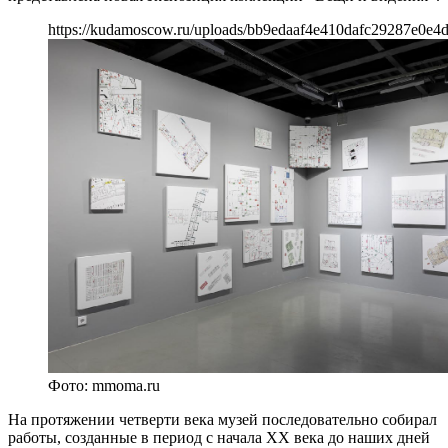
https://kudamoscow.ru/uploads/bb9edaaf4e410dafc29287e0e4
Фото: mmoma.ru
На протяжении четверти века музей последовательно собирал
работы, созданные в период с начала XX века до наших дней