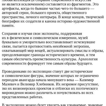
не является исключением) составляется из фрагментов. Это
артефакты, когда-то бывшие частью чего-то большего —
авторской серии, большого проекта, общественного
пространства, личного интерьера. В конце концов, творческой
биографии их создателя и канона историко-художественной
памяти.
Сохраняя и изучая свои экспонаты, поддерживая
их в физическом и символическом измерении, музей
буквально и умозрительно восстанавливает исчезнувшие
связи, пытается противостоять неизбежной энтропии,
охватывающей мир вещей, актуализировать смыслы и образы,
преодолевающие границы исторического времени, и тем
самым обеспечить преемственность культуры. Археология
современности формирует тем самым образы будущего.
Проводниками по экспозиции станут две исторические
и символические фигуры, значение которых не ограничено
периодом авангарда начала минувшего века — Казимир
Малевич и Велимир Хлебников. Их незримое присутствие,
эхо их визионерских проектов и отблески их поэтического
мировидения можно различить и почувствовать во всех
представленных работах.
В экспозиции можно будет увидеть как узнаваемые, знаковые