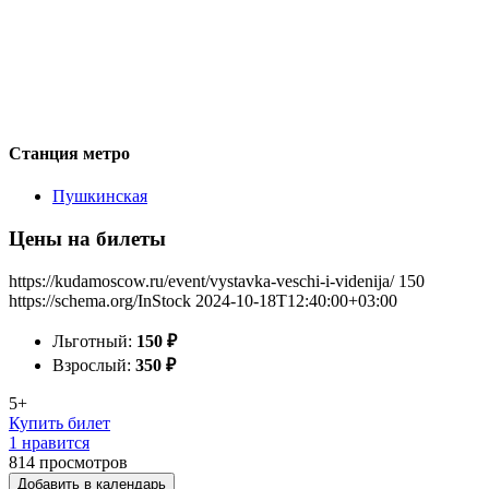
Станция метро
Пушкинская
Цены на билеты
https://kudamoscow.ru/event/vystavka-veschi-i-videnija/
150
https://schema.org/InStock
2024-10-18T12:40:00+03:00
Льготный:
150
₽
Взрослый:
350
₽
5+
Купить билет
1 нравится
814
просмотров
Добавить в календарь