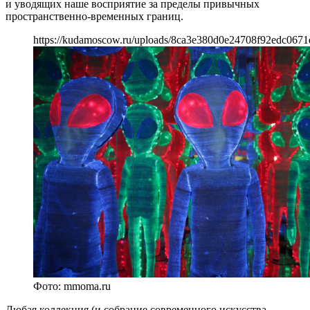
и уводящих наше восприятие за пределы привычных
пространственно-временных границ.
https://kudamoscow.ru/uploads/8ca3e380d0e24708f92edc067
Фото: mmoma.ru
Любая коллекция (и собрание современного искусства