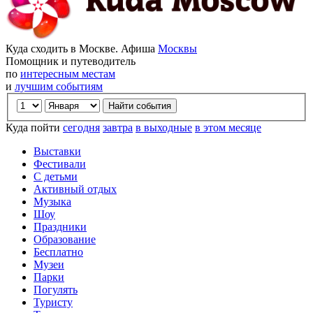
Куда сходить в Москве. Афиша
Москвы
Помощник и путеводитель
по
интересным местам
и
лучшим событиям
Куда пойти
сегодня
завтра
в выходные
в этом месяце
Выставки
Фестивали
С детьми
Активный отдых
Музыка
Шоу
Праздники
Образование
Бесплатно
Музеи
Парки
Погулять
Туристу