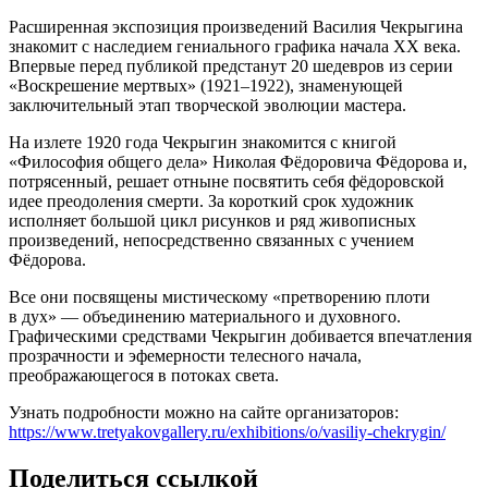
Расширенная экспозиция произведений Василия Чекрыгина
знакомит с наследием гениального графика начала ХХ века.
Впервые перед публикой предстанут 20 шедевров из серии
«Воскрешение мертвых» (1921–1922), знаменующей
заключительный этап творческой эволюции мастера.
На излете 1920 года Чекрыгин знакомится с книгой
«Философия общего дела» Николая Фёдоровича Фёдорова и,
потрясенный, решает отныне посвятить себя фёдоровской
идее преодоления смерти. За короткий срок художник
исполняет большой цикл рисунков и ряд живописных
произведений, непосредственно связанных с учением
Фёдорова.
Все они посвящены мистическому «претворению плоти
в дух» — объединению материального и духовного.
Графическими средствами Чекрыгин добивается впечатления
прозрачности и эфемерности телесного начала,
преображающегося в потоках света.
Узнать подробности можно на сайте организаторов:
https://www.tretyakovgallery.ru/exhibitions/o/vasiliy-chekrygin/
Поделиться ссылкой