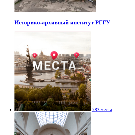
Историко-архивный институт РГГУ
783 места