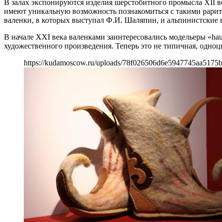
В залах экспонируются изделия шерстобитного промысла XII в
имеют уникальную возможность познакомиться с такими рарит
валенки, в которых выступал Ф.И. Шаляпин, и альпинистские в
В начале ХХI века валенками заинтересовались модельеры «hau
художественного произведения. Теперь это не типичная, одноц
https://kudamoscow.ru/uploads/78f026506d6e5947745aa5175b