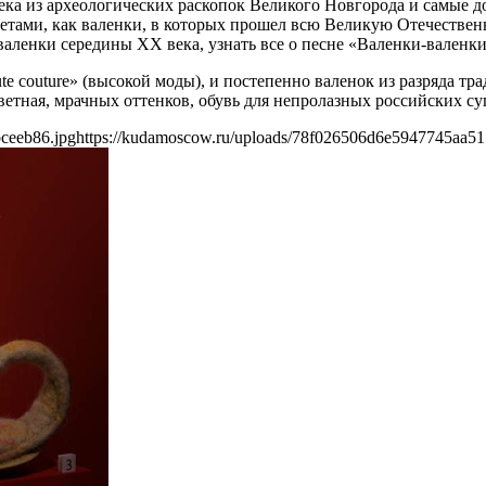
ека из археологических раскопок Великого Новгорода и самые 
етами, как валенки, в которых прошел всю Великую Отечествен
аленки середины ХХ века, узнать все о песне «Валенки-валенки
te couture» (высокой моды), и постепенно валенок из разряда т
ветная, мрачных оттенков, обувь для непролазных российских су
ceeb86.jpg
https://kudamoscow.ru/uploads/78f026506d6e5947745aa51