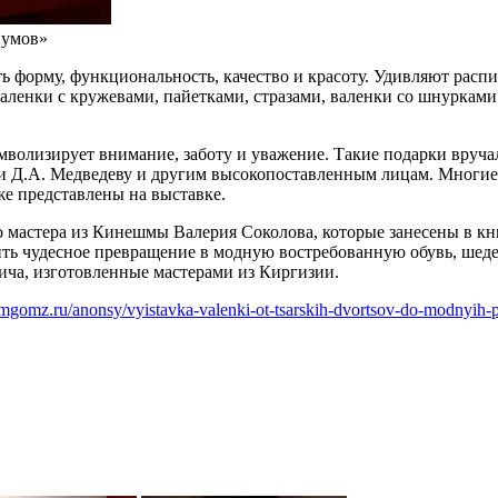
иумов»
ть форму, функциональность, качество и красоту. Удивляют ра
аленки с кружевами, пайетками, стразами, валенки со шнурками
мволизирует внимание, заботу и уважение. Такие подарки вруч
ии Д.А. Медведеву и другим высокопоставленным лицам. Многи
же представлены на выставке.
о мастера из Кинешмы Валерия Соколова, которые занесены в к
ить чудесное превращение в модную востребованную обувь, шеде
вича, изготовленные мастерами из Киргизии.
mgomz.ru/anonsy/vyistavka-valenki-ot-tsarskih-dvortsov-do-modnyih