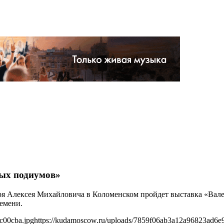
ных подиумов»
аря Алексея Михайловича в Коломенском пройдет выставка «Вал
емени.
c00cba.jpg
https://kudamoscow.ru/uploads/7859f06ab3a12a96823ad6e