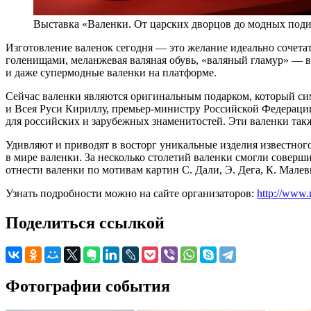
Выставка «Валенки. От царских дворцов до модных под
Изготовление валенок сегодня — это желание идеально сочета
голенищами, меланжевая валяная обувь, «валяный гламур» — в
и даже супермодные валенки на платформе.
Сейчас валенки являются оригинальным подарком, который си
и Всея Руси Кириллу, премьер-министру Российской Федерац
для российских и зарубежных знаменитостей. Эти валенки так
Удивляют и приводят в восторг уникальные изделия известног
в мире валенки. За несколько столетий валенки смогли соверш
отнести валенки по мотивам картин С. Дали, Э. Дега, К. Мале
Узнать подробности можно на сайте организаторов:
http://www.
Поделиться ссылкой
Фотографии события