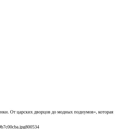
енки. От царских дворцов до модных подиумов», которая
9b7c00cba.jpg
800
534