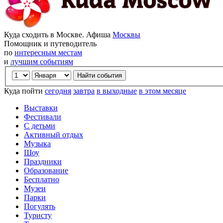
Куда сходить в Москве. Афиша
Москвы
Помощник и путеводитель
по
интересным местам
и
лучшим событиям
Куда пойти
сегодня
завтра
в выходные
в этом месяце
Выставки
Фестивали
С детьми
Активный отдых
Музыка
Шоу
Праздники
Образование
Бесплатно
Музеи
Парки
Погулять
Туристу