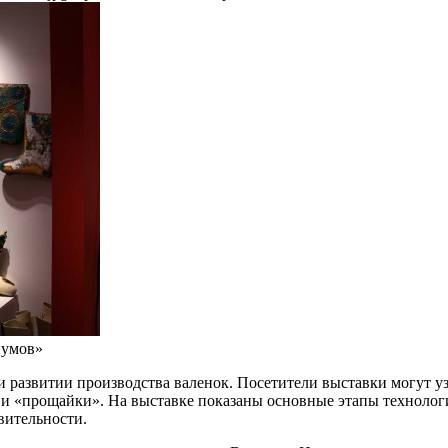
иумов»
развитии производства валенок. Посетители выставки могут узна
ы и «прощайки». На выставке показаны основные этапы технологи
вительности.