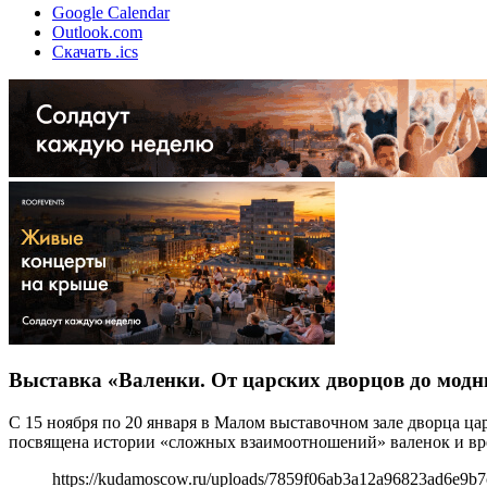
Google Calendar
Outlook.com
Скачать .ics
Выставка «Валенки. От царских дворцов до мод
С 15 ноября по 20 января в Малом выставочном зале дворца ц
посвящена истории «сложных взаимоотношений» валенок и вр
https://kudamoscow.ru/uploads/7859f06ab3a12a96823ad6e9b7