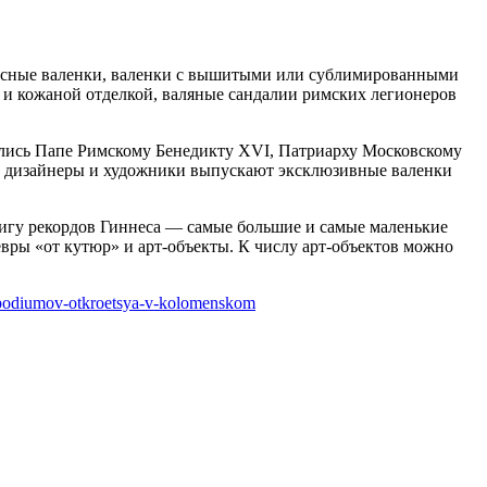
списные валенки, валенки с вышитыми или сублимированными
 и кожаной отделкой, валяные сандалии римских легионеров
ались Папе Римскому Бенедикту XVI, Патриарху Московскому
е дизайнеры и художники выпускают эксклюзивные валенки
нигу рекордов Гиннеса — самые большие и самые маленькие
вры «от кутюр» и арт-объекты. К числу арт-объектов можно
-podiumov-otkroetsya-v-kolomenskom