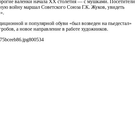
дорогие валенки начала ХХ столетия — с мушками. Посетители
ную войну маршал Советского Союза Г.К. Жуков, увидеть
».
радиционной и популярной обуви «был возведен на пьедестал»
гробов, а новое направление в работе художников.
75bceeb86.jpg
800
534