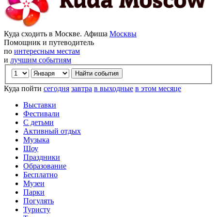
Куда сходить в Москве. Афиша
Москвы
Помощник и путеводитель
по
интересным местам
и
лучшим событиям
Куда пойти
сегодня
завтра
в выходные
в этом месяце
Выставки
Фестивали
С детьми
Активный отдых
Музыка
Шоу
Праздники
Образование
Бесплатно
Музеи
Парки
Погулять
Туристу