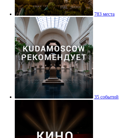
783 места
35 событий