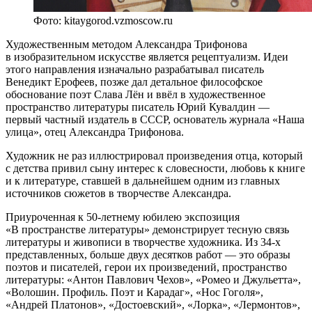
Фото: kitaygorod.vzmoscow.ru
Художественным методом Александра Трифонова
в изобразительном искусстве является рецептуализм. Идеи
этого направления изначально разрабатывал писатель
Венедикт Ерофеев, позже дал детальное философское
обоснование поэт Слава Лён и ввёл в художественное
пространство литературы писатель Юрий Кувалдин —
первый частный издатель в СССР, основатель журнала «Наша
улица», отец Александра Трифонова.
Художник не раз иллюстрировал произведения отца, который
с детства привил сыну интерес к словесности, любовь к книге
и к литературе, ставшей в дальнейшем одним из главных
источников сюжетов в творчестве Александра.
Приуроченная к 50-летнему юбилею экспозиция
«В пространстве литературы» демонстрирует тесную связь
литературы и живописи в творчестве художника. Из 34-х
представленных, больше двух десятков работ — это образы
поэтов и писателей, герои их произведений, пространство
литературы: «Антон Павлович Чехов», «Ромео и Джульетта»,
«Волошин. Профиль. Поэт и Карадаг», «Нос Гоголя»,
«Андрей Платонов», «Достоевский», «Лорка», «Лермонтов»,