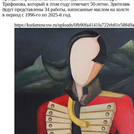
Трифонова, который в этом году отмечает 50-летие. Зрителям
будут представлены 34 работы, написанные маслом на холсте
в период с 1996-го по 2025-й год.
https://kudamoscow.ru/uploads/0fb90fa4141fa722eb81e58849a