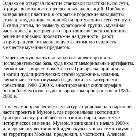
Однако он отвергал понятие станковой пластики и, по сути,
отрицал возможности интерьерных экспозиций. Проблема
возвращения пластики в открытые городские ландшафты
стала для художника основной на протяжении всего его пути.
В связи с этим, по замыслу кураторской группы, музейная
часть проекта построена «от противного»: экспозиционное
решение призвано проявить «не найденность» работ
в пространстве, их мерцающую фантомную сущность
в качестве музейных предметов.
Существенную часть выставки составляет архивно-
исследовательская база, куда входят мемориальные артефакты,
связанные с творчеством Алексея Григорьева, оригиналы
и копии публицистических статей художника, издания,
связанные с симпозиумами и другими скульптурными
событиями 1980–2000-х, аннотированная библиография
по проблемам скульптуры в городском пространстве в 1980–
2000-е.
Тема «самоопределения» скульптуры продолжена в парковой
части проекта в Музеоне, где персональная экспозиция
Григорьева внутри общей экспозиции парка, имеет уже
историческое значение. Музеон, возникший в начале 1990-х
и впервые осуществивший идею скульптурных симпозиумов
на территории Москвы, предложил, в частности, Алексею