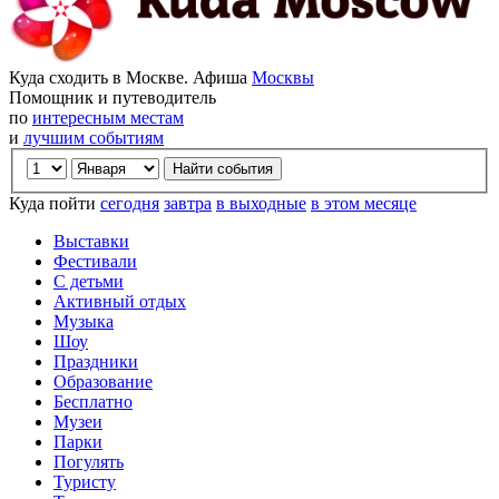
Куда сходить в Москве. Афиша
Москвы
Помощник и путеводитель
по
интересным местам
и
лучшим событиям
Куда пойти
сегодня
завтра
в выходные
в этом месяце
Выставки
Фестивали
С детьми
Активный отдых
Музыка
Шоу
Праздники
Образование
Бесплатно
Музеи
Парки
Погулять
Туристу