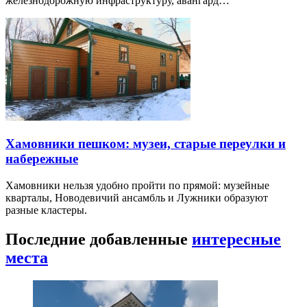
железнодорожную инфраструктуру, авангард…
Хамовники пешком: музеи, старые переулки и
набережные
Хамовники нельзя удобно пройти по прямой: музейные
кварталы, Новодевичий ансамбль и Лужники образуют
разные кластеры.
Последние добавленные
интересные
места