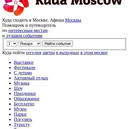
Куда сходить в Москве. Афиша
Москвы
Помощник и путеводитель
по
интересным местам
и
лучшим событиям
Куда пойти
сегодня
завтра
в выходные
в этом месяце
Выставки
Фестивали
С детьми
Активный отдых
Музыка
Шоу
Праздники
Образование
Бесплатно
Музеи
Парки
Погулять
Туристу