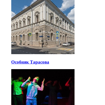
Особняк Тарасова