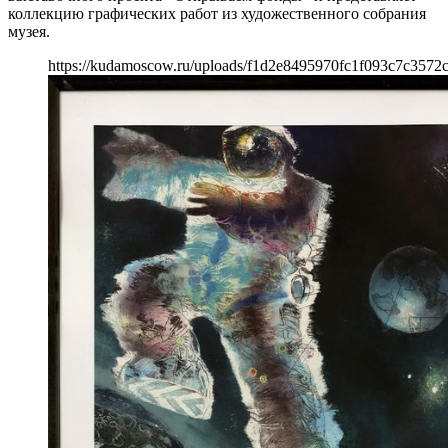
коллекцию графических работ из художественного собрания
музея.
https://kudamoscow.ru/uploads/f1d2e8495970fc1f093c7c3572