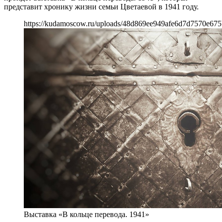
представит хронику жизни семьи Цветаевой в 1941 году.
https://kudamoscow.ru/uploads/48d869ee949afe6d7d7570e675
Выставка «В кольце перевода. 1941»