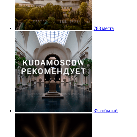
783 места
35 событий