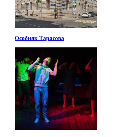
Особняк Тарасова