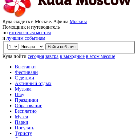
Куда сходить в Москве. Афиша
Москвы
Помощник и путеводитель
по
интересным местам
и
лучшим событиям
Куда пойти
сегодня
завтра
в выходные
в этом месяце
Выставки
Фестивали
С детьми
Активный отдых
Музыка
Шоу
Праздники
Образование
Бесплатно
Музеи
Парки
Погулять
Туристу