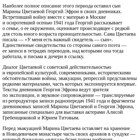
Наиболее полное описание этого периода оставил сын
Марины Цветаевой Георгий Эфрон в своих дневниках.
Встретивший войну вместе с матерью в Москве
и осиротевший осенью 1941 года Георгий рассказывает
о семье, о ее окружении, оценивает происходящее с редкой
для столь юного возраста проницательностью. Сама Цветаева
писала — «У меня есть важный свидетель — сын».
Единственные свидетельства со стороны самого поэта —
ее записи в тетрадях переводов, над которыми она тогда
работала, и письма к дочери в ссылку.
Диалог Цветаевой с советской действительностью
и европейской культурой, современниками, историческими
обстоятельствами войны, эвакуации, репрессий представлены
редкими материалами, часть которых экспонируется впервые.
Тексты дневников Георгия Эфрона ведут зрителя
по экспозиции, и звуковое сопровождение — транслируемые
из репродуктора записи радиопередач 1941 года и фрагменты
дневниковых записей Марины Цветаевой и Георгия Эфрона,
записанные специально для выставки актерами Алисой
Гребенщиковой и Юрием Титовым.
Перед эвакуацией Марина Цветаева оставляет на хранение
в Новодевичьем монастыре часть своих архивов в сундуке —
который буквально «наугад» будет потом разбирать