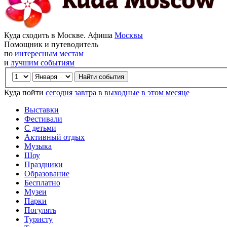
Куда сходить в Москве. Афиша
Москвы
Помощник и путеводитель
по
интересным местам
и
лучшим событиям
Куда пойти
сегодня
завтра
в выходные
в этом месяце
Выставки
Фестивали
С детьми
Активный отдых
Музыка
Шоу
Праздники
Образование
Бесплатно
Музеи
Парки
Погулять
Туристу