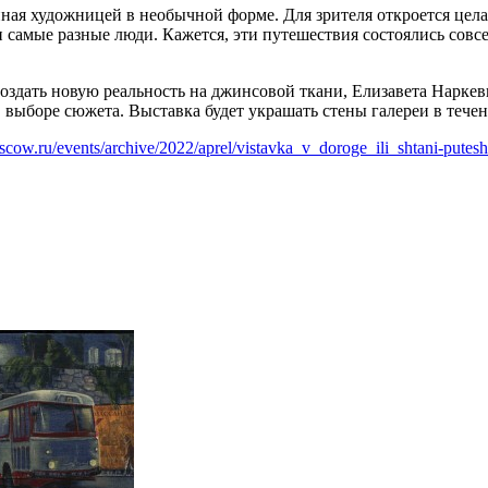
нная художницей в необычной форме. Для зрителя откроется цел
и самые разные люди. Кажется, эти путешествия состоялись совс
здать новую реальность на джинсовой ткани, Елизавета Наркев
выборе сюжета. Выставка будет украшать стены галереи в течен
oscow.ru/events/archive/2022/aprel/vistavka_v_doroge_ili_shtani-putes