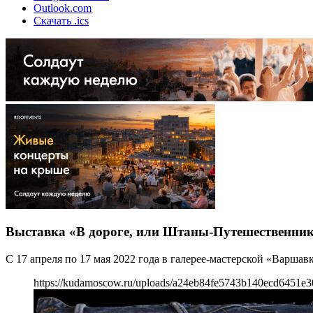
Outlook.com
Скачать .ics
Выставка «В дороге, или Штаны-Путешественни
С 17 апреля по 17 мая 2022 года в галерее-мастерской «Варш
https://kudamoscow.ru/uploads/a24eb84fe5743b140ecd6451e3