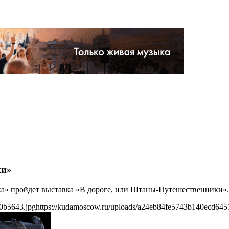
ки»
авка» пройдет выставка «В дороге, или Штаны-Путешественники».
0b5643.jpg
https://kudamoscow.ru/uploads/a24eb84fe5743b140ecd645