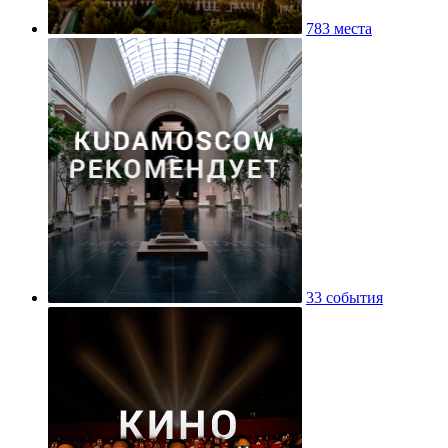
783 места
33 события