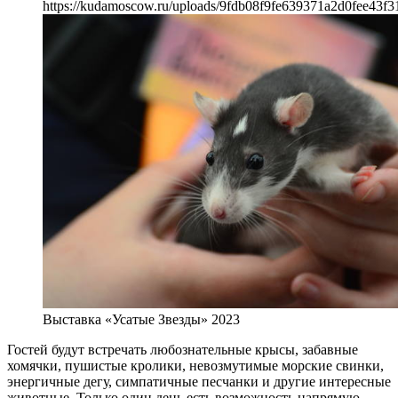
https://kudamoscow.ru/uploads/9fdb08f9fe639371a2d0fee43f3
Выставка «Усатые Звезды» 2023
Гостей будут встречать любознательные крысы, забавные
хомячки, пушистые кролики, невозмутимые морские свинки,
энергичные дегу, симпатичные песчанки и другие интересные
животные. Только один день есть возможность напрямую