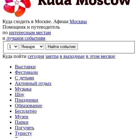
Куда сходить в Москве. Афиша
Москвы
Помощник и путеводитель
по
интересным местам
и
лучшим событиям
Куда пойти
сегодня
завтра
в выходные
в этом месяце
Выставки
Фестивали
С детьми
Активный отдых
Музыка
Шоу
Праздники
Образование
Бесплатно
Музеи
Парки
Погулять
Туристу