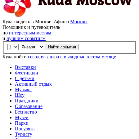
Куда сходить в Москве. Афиша
Москвы
Помощник и путеводитель
по
интересным местам
и
лучшим событиям
Куда пойти
сегодня
завтра
в выходные
в этом месяце
Выставки
Фестивали
С детьми
Активный отдых
Музыка
Шоу
Праздники
Образование
Бесплатно
Музеи
Парки
Погулять
Туристу