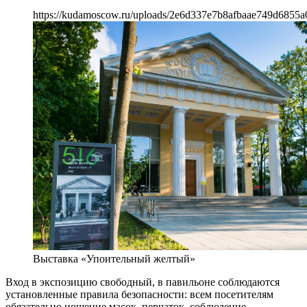
https://kudamoscow.ru/uploads/2e6d337e7b8afbaae749d6855a
Выставка «Упоительный желтый»
Вход в экспозицию свободный, в павильоне соблюдаются
установленные правила безопасности: всем посетителям
обязательно ношение масок, перчаток, соблюдение