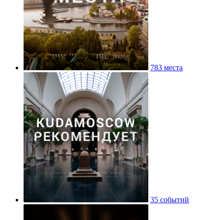
783 места
35 событий