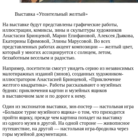
Выставка «Упоительный желтый»
На выставке будут представлены графические работы,
иллюстрации, комиксы, зины и скульптуры художников
Анастасии Бринцевой, Марии Епифановой, Алексея Дьякова,
Екатерины Ефимовой, Элины Марусовой. Во всех
представленных работах акцент композиции — желтый цвет,
который у многих ассоциируется с солнцем, летом,
беззаботным весельем и радостью.
Например, посетители смогут увидеть серию из независимых
малотиражных изданий (зинов), созданных художником-
иллюстратором Анастасией Бринцевой, «Приключение
желтого квадратика». Работы рассказывают о музейных
буднях: приключения картин и музейных ящиков
в выставочном зале и по дороге к нему.
Один из экспонатов выставки, зин-постер — настольная игра
«Большое турне музейного ящика» о том, что приходится
пройти ящику, прежде чем картина попадет на выставку
из одного музея в другой. На одной стороне — живописное
путешествие, на другой — настольная игра-бродилка через
горы музейной документации.