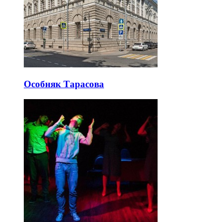
Особняк Тарасова