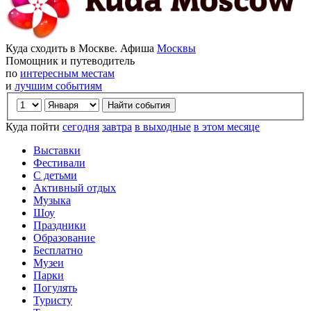
Куда сходить в Москве. Афиша
Москвы
Помощник и путеводитель
по
интересным местам
и
лучшим событиям
Куда пойти
сегодня
завтра
в выходные
в этом месяце
Выставки
Фестивали
С детьми
Активный отдых
Музыка
Шоу
Праздники
Образование
Бесплатно
Музеи
Парки
Погулять
Туристу