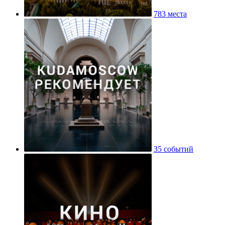
783 места
35 событий