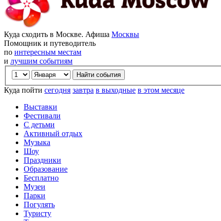
Куда сходить в Москве. Афиша
Москвы
Помощник и путеводитель
по
интересным местам
и
лучшим событиям
Куда пойти
сегодня
завтра
в выходные
в этом месяце
Выставки
Фестивали
С детьми
Активный отдых
Музыка
Шоу
Праздники
Образование
Бесплатно
Музеи
Парки
Погулять
Туристу