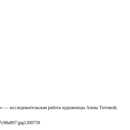
ка» — исследовательская работа художницы Анны Титовой,
7c98a897.jpg
1200
759