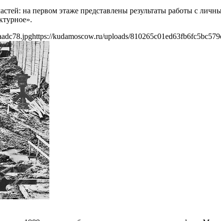
частей: на первом этаже представлены результаты работы с лич
ктурное».
aadc78.jpg
https://kudamoscow.ru/uploads/810265c01ed63fb6fc5bc579