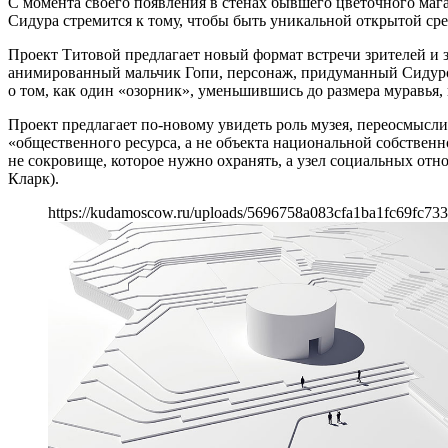
С момента своего появления в стенах бывшего цветочного мага
Сидура стремится к тому, чтобы быть уникальной открытой ср
Проект Титовой предлагает новый формат встречи зрителей и 
анимированный мальчик Гопи, персонаж, придуманный Сидуром
о том, как один «озорник», уменьшившись до размера муравья, 
Проект предлагает по-новому увидеть роль музея, переосмыслит
«общественного ресурса, а не объекта национальной собственн
не сокровище, которое нужно охранять, а узел социальных отно
Кларк).
https://kudamoscow.ru/uploads/5696758a083cfa1ba1fc69fc73