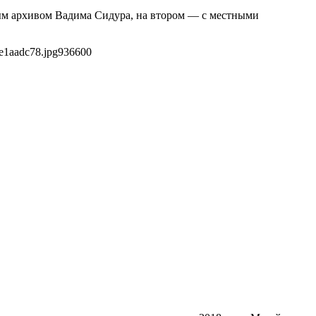
ным архивом Вадима Сидура, на втором — с местными
e1aadc78.jpg
936
600