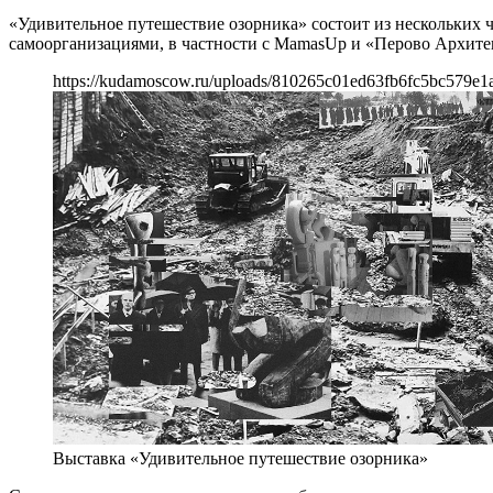
«Удивительное путешествие озорника» состоит из нескольких 
самоорганизациями, в частности с MamasUp и «Перово Архите
https://kudamoscow.ru/uploads/810265c01ed63fb6fc5bc579e1
Выставка «Удивительное путешествие озорника»