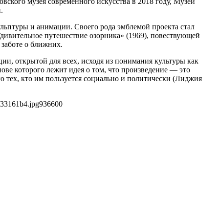
овского музея современного искусства в 2018 году, Музей
.
ульптуры и анимации. Своего рода эмблемой проекта стал
дивительное путешествие озорника» (1969), повествующей
 заботе о ближних.
ции, открытой для всех, исходя из понимания культуры как
нове которого лежит идея о том, что произведение — это
ию тех, кто им пользуется социально и политически (Лиджия
733161b4.jpg
936
600