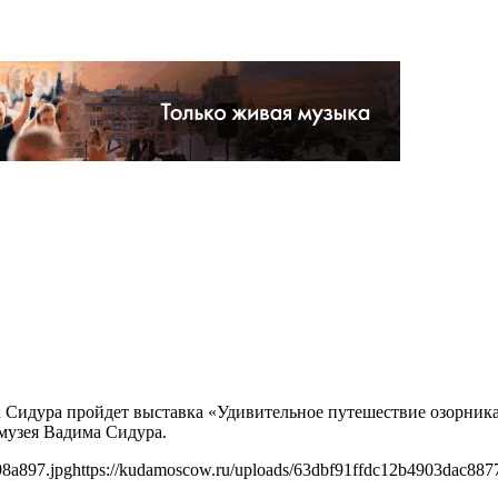
има Сидура пройдет выставка «Удивительное путешествие озорни
музея Вадима Сидура.
98a897.jpg
https://kudamoscow.ru/uploads/63dbf91ffdc12b4903dac887