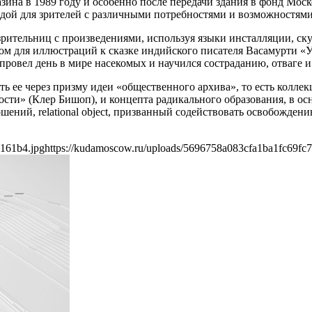
зина в 1989 году и особенно после передачи здания в фонд Моск
едой для зрителей с различными потребностями и возможностями
зрительниц с произведениями, используя языки инсталляции, ск
 для иллюстраций к сказке индийского писателя Васамурти «У
провел день в мире насекомых и научился состраданию, отваге и
ь ее через призму идеи «общественного архива», то есть коллек
ости» (Клер Бишоп), и концепта радикального образования, в ос
шений, relational object, призванный содействовать освобожден
3161b4.jpg
https://kudamoscow.ru/uploads/5696758a083cfa1ba1fc69fc