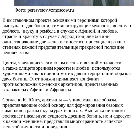
Фото: peresvetov.vzmoscow.ru
В выставочном проекте основными героинями которой
выступают две богини, символизирующие мудрость, военную
доблесть, науку и ремёсла в случае с Афиной, и любовь,
страсть и красоту в случае с Афродитой, две богини
олицетворяющие две женские ипостаси присущие в разных
степенях каждой представительнице прекрасной половине
человечества.
Цветы, являющиеся символом весны и вечной молодости,
а также олицетворением красоты и любви, используются
художниками как основной мотив для интерпретаций образов
двух богинь. Этот подход примиряет конфликт
противоположных женских архетипов, представленных
в характерах Афины и Афродиты.
Согласно К. Юнгу, архетипы — универсальные образы,
представляющие собой основу для формирования базовых
символов в разных культурах и эпохах. Выставка не только
воспевает идеальную сущность древних богинь, но и адресует
к каждой женщине, представляя многогранность аспектов
женской личности и поведения.