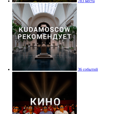
783 места
36 событий