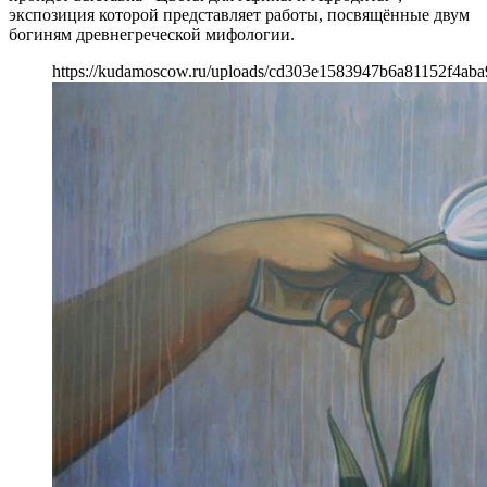
экспозиция которой представляет работы, посвящённые двум
богиням древнегреческой мифологии.
https://kudamoscow.ru/uploads/cd303e1583947b6a81152f4aba