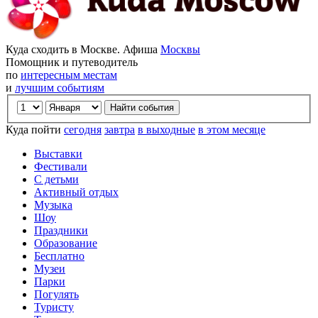
Куда сходить в Москве. Афиша
Москвы
Помощник и путеводитель
по
интересным местам
и
лучшим событиям
Куда пойти
сегодня
завтра
в выходные
в этом месяце
Выставки
Фестивали
С детьми
Активный отдых
Музыка
Шоу
Праздники
Образование
Бесплатно
Музеи
Парки
Погулять
Туристу