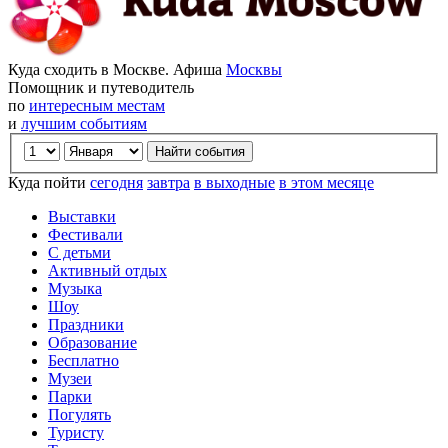
Куда сходить в Москве. Афиша
Москвы
Помощник и путеводитель
по
интересным местам
и
лучшим событиям
Куда пойти
сегодня
завтра
в выходные
в этом месяце
Выставки
Фестивали
С детьми
Активный отдых
Музыка
Шоу
Праздники
Образование
Бесплатно
Музеи
Парки
Погулять
Туристу