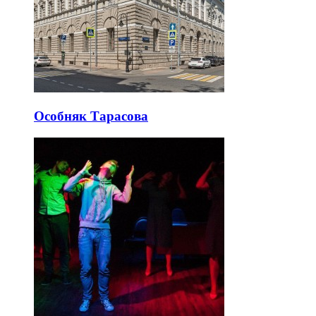
Особняк Тарасова