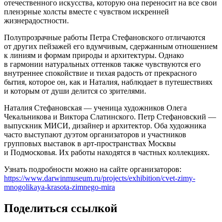
отечественного искусства, которую она переносит на все свои
пленэрные холсты вместе с чувством искренней
жизнерадостности.
Полупрозрачные работы Петра Стефановского отличаются
от других пейзажей его вдумчивым, сдержанным отношением
к линиям и формам природы и архитектуры. Однако
в гармонии натуральных оттенков также чувствуются его
внутреннее спокойствие и тихая радость от прекрасного
бытия, которое он, как и Наталия, наблюдает в путешествиях
и которым от души делится со зрителями.
Наталия Стефановская — ученица художников Олега
Чекальникова и Виктора Слатинского. Петр Стефановский —
выпускник МИСИ, дизайнер и архитектор. Оба художника
часто выступают дуэтом организаторов и участников
групповых выставок в арт-пространствах Москвы
и Подмосковья. Их работы находятся в частных коллекциях.
Узнать подробности можно на сайте организаторов:
https://www.darwinmuseum.ru/projects/exhibition/cvet-zimy-
mnogolikaya-krasota-zimnego-mira
Поделиться ссылкой