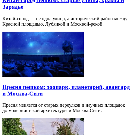
Китай-город пешком: старые улицы, храмы и
Зарядье
Китай-город — не одна улица, а исторический район между
Красной площадью, Лубянкой и Москвой-рекой.
Пресня пешком: зоопарк, планетарий, авангард
и Москва-Сити
Пресня меняется от старых переулков и научных площадок
до модернистской архитектуры и Москва-Сити.