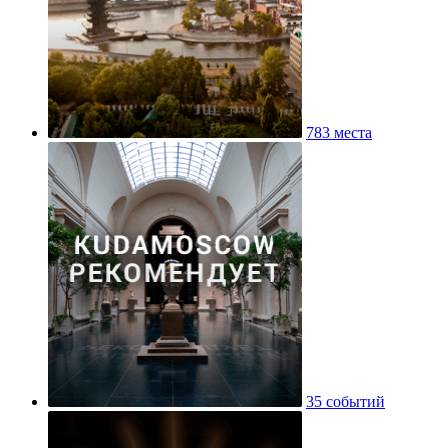
783 места
35 событий