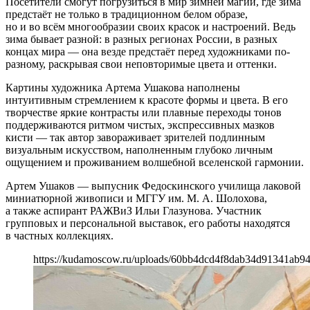
Посетители смогут погрузиться в мир зимней магии, где зима
предстаёт не только в традиционном белом образе,
но и во всём многообразии своих красок и настроений. Ведь
зима бывает разной: в разных регионах России, в разных
концах мира — она везде предстаёт перед художниками по-
разному, раскрывая свои неповторимые цвета и оттенки.
Картины художника Артема Ушакова наполнены
интуитивным стремлением к красоте формы и цвета. В его
творчестве яркие контрасты или плавные переходы тонов
поддерживаются ритмом чистых, экспрессивных мазков
кисти — так автор завораживает зрителей подлинным
визуальным искусством, наполненным глубоко личным
ощущением и проживанием волшебной вселенской гармонии.
Артем Ушаков — выпусник Федоскинского училища лаковой
миниатюрной живописи и МГГУ им. М. А. Шолохова,
а также аспирант РАЖВиЗ Ильи Глазунова. Участник
групповых и персональной выставок, его работы находятся
в частных коллекциях.
https://kudamoscow.ru/uploads/60bb4dcd4f8dab34d91341ab9