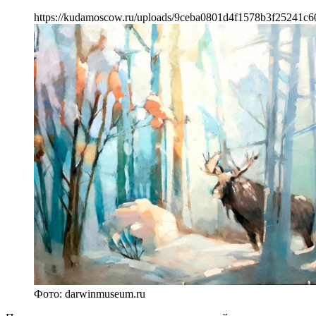
https://kudamoscow.ru/uploads/9ceba0801d4f1578b3f25241c6
Фото: darwinmuseum.ru