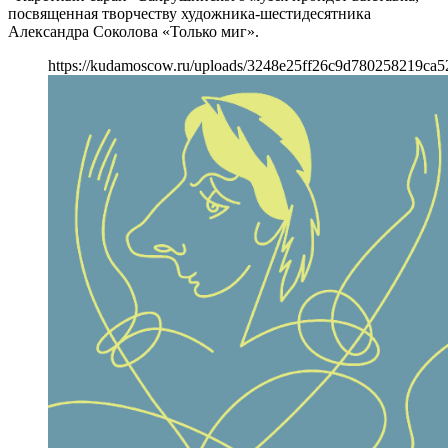
посвященная творчеству художника-шестидесятника
Александра Соколова «Только миг».
https://kudamoscow.ru/uploads/3248e25ff26c9d780258219ca5