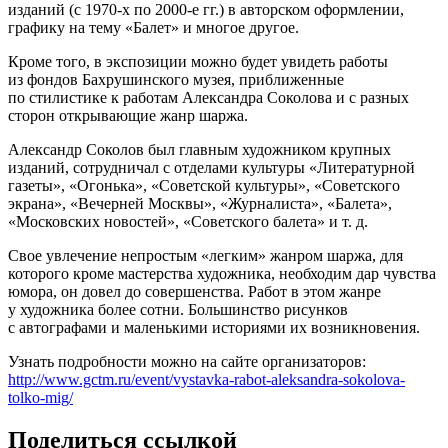
изданий (с 1970-х по 2000-е гг.) в авторском оформлении,
графику на тему «Балет» и многое другое.
Кроме того, в экспозиции можно будет увидеть работы
из фондов Бахрушинского музея, приближенные
по стилистике к работам Александра Соколова и с разных
сторон открывающие жанр шаржа.
Александр Соколов был главным художником крупных
изданий, сотрудничал с отделами культуры «Литературной
газеты», «Огонька», «Советской культуры», «Советского
экрана», «Вечерней Москвы», «Журналиста», «Балета»,
«Московских новостей», «Советского балета» и т. д.
Свое увлечение непростым «легким» жанром шаржа, для
которого кроме мастерства художника, необходим дар чувства
юмора, он довел до совершенства. Работ в этом жанре
у художника более сотни. Большинство рисунков
с автографами и маленькими историями их возникновения.
Узнать подробности можно на сайте организаторов:
http://www.gctm.ru/event/vystavka-rabot-aleksandra-sokolova-
tolko-mig/
Поделиться ссылкой