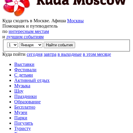
Куда сходить в Москве. Афиша
Москвы
Помощник и путеводитель
по
интересным местам
и
лучшим событиям
Куда пойти
сегодня
завтра
в выходные
в этом месяце
Выставки
Фестивали
С детьми
Активный отдых
Музыка
Шоу
Праздники
Образование
Бесплатно
Музеи
Парки
Погулять
Туристу