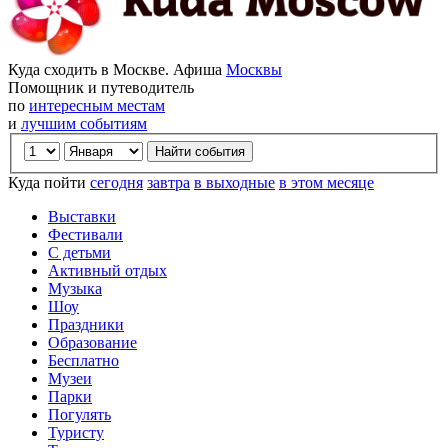
Куда сходить в Москве. Афиша
Москвы
Помощник и путеводитель
по
интересным местам
и
лучшим событиям
Куда пойти
сегодня
завтра
в выходные
в этом месяце
Выставки
Фестивали
С детьми
Активный отдых
Музыка
Шоу
Праздники
Образование
Бесплатно
Музеи
Парки
Погулять
Туристу