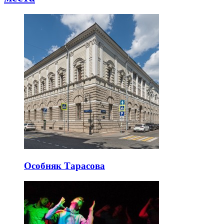
Особняк Тарасова