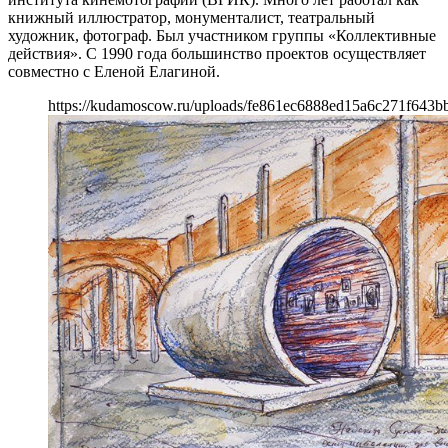
книжный иллюстратор, монументалист, театральный
художник, фотограф. Был участником группы «Коллективные
действия». С 1990 года большинство проектов осуществляет
совместно с Еленой Елагиной.
https://kudamoscow.ru/uploads/fe861ec6888ed15a6c271f643b