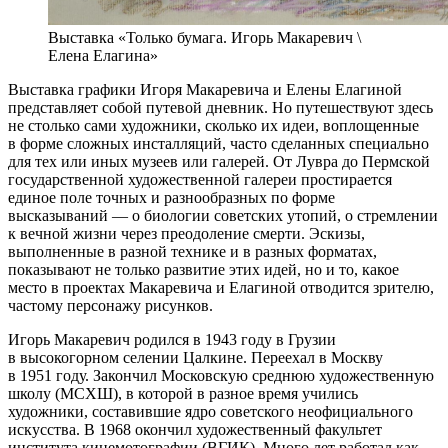
Выставка «Только бумага. Игорь Макаревич \
Елена Елагина»
Выставка графики Игоря Макаревича и Елены Елагиной
представляет собой путевой дневник. Но путешествуют здесь
не столько сами художники, сколько их идеи, воплощенные
в форме сложных инсталляций, часто сделанных специально
для тех или иных музеев или галерей. От Лувра до Пермской
государственной художественной галереи простирается
единое поле точных и разнообразных по форме
высказываний — о биологии советских утопий, о стремлении
к вечной жизни через преодоление смерти. Эскизы,
выполненные в разной технике и в разных форматах,
показывают не только развитие этих идей, но и то, какое
место в проектах Макаревича и Елагиной отводится зрителю,
частому персонажу рисунков.
Игорь Макаревич родился в 1943 году в Грузии
в высокогорном селении Цалкине. Переехал в Москву
в 1951 году. Закончил Московскую среднюю художественную
школу (МСХШ), в которой в разное время учились
художники, составившие ядро советского неофициального
искусства. В 1968 окончил художественный факультет
института кинемотографии (ВГИК). Много лет работал как