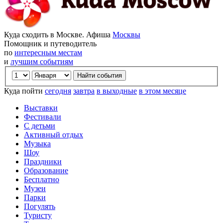
Куда сходить в Москве. Афиша
Москвы
Помощник и путеводитель
по
интересным местам
и
лучшим событиям
Куда пойти
сегодня
завтра
в выходные
в этом месяце
Выставки
Фестивали
С детьми
Активный отдых
Музыка
Шоу
Праздники
Образование
Бесплатно
Музеи
Парки
Погулять
Туристу