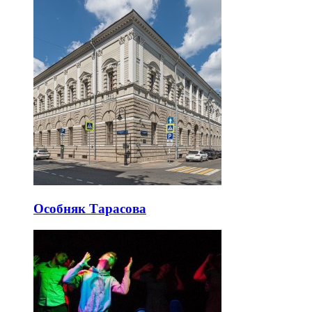
Особняк Тарасова