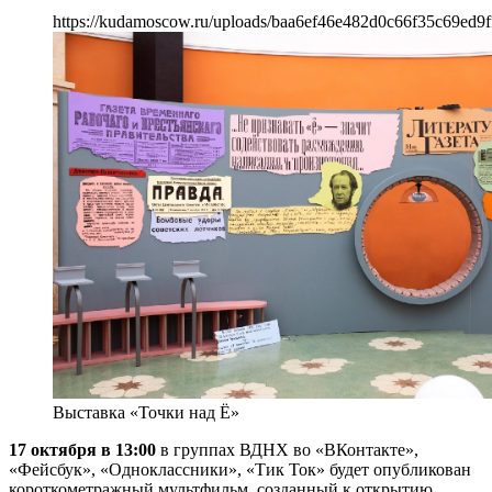
https://kudamoscow.ru/uploads/baa6ef46e482d0c66f35c69ed9f
Выставка «Точки над Ё»
17 октября в 13:00
в группах ВДНХ во «ВКонтакте»,
«Фейсбук», «Одноклассники», «Тик Ток» будет опубликован
короткометражный мультфильм, созданный к открытию