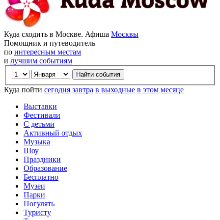
Куда сходить в Москве. Афиша
Москвы
Помощник и путеводитель
по
интересным местам
и
лучшим событиям
Куда пойти
сегодня
завтра
в выходные
в этом месяце
Выставки
Фестивали
С детьми
Активный отдых
Музыка
Шоу
Праздники
Образование
Бесплатно
Музеи
Парки
Погулять
Туристу