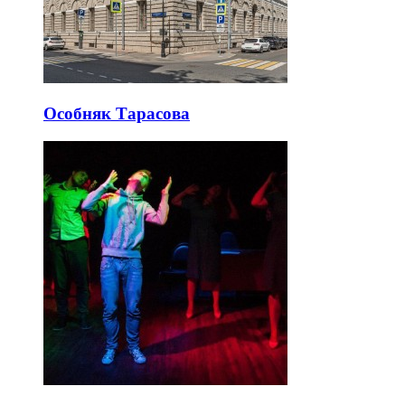
Особняк Тарасова