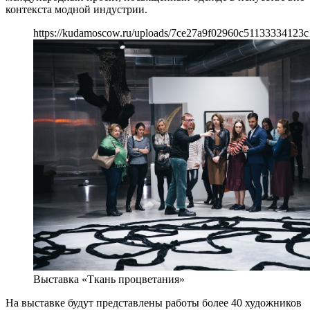
контекста модной индустрии.
https://kudamoscow.ru/uploads/7ce27a9f02960c51133334123c
Выставка «Ткань процветания»
На выставке будут представлены работы более 40 художников