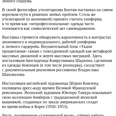
любого социума.
В своей философии утилитаризма Бентам настаивал на самом
коротком пути в решении любых проблем. Столь же
утилитарной (и анонимной) принято считать униформу,
в то время как «непрофессиональная» одежда часто
понимается как символический акт самовыражения.
Выставка стремится обнаружить вариативность в контрастах
анонимного и индивидуального, рабочей униформы
и личного гардероба. Внушительный блок «Ткани
процветания» связан с повседневной одеждой как метафорой
массовых движений и жертв массовых миграций. Здесь
инсталляция бангладешца Камруззамана Шадхина, сделанная
из одежды беженцев (в том числе рохинджа), соседствует
с документальным реализмом россиянина Владислава
Шаповалова.
Инсталляция английской художницы Шэрон Кивленд
посвящена дресс-коду времен Великой Французской
революции. Японский художник Юитиро Тамура показывает
свою коллекцию бомберов с традиционной японской
вышивкой, созданных по заказу американских солдат
во время войны в Корее (1950–1953).
Часть, посвященная «хтонической моде», соберет работы