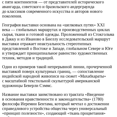
с пяти континентов — от представителей исторического
авангарда, советского и бразильского андерграунда
до классиков современного искусства и авторов нового
поколения.
География выставки основана на «шелковых путях» XXI
века — глобальных маршрутах и производственных циклах
сырья, ткани и готовой одежды. Проложенный из Стокгольма
в Дакку и из Иваново в Биеллу исследовательский маршрут
выставки отражает неактуальность стереотипных
представлений о Востоке и Западе, глобальном Севере и Юге
и утверждает принципиальное равенство художественных
техник, методов и традиций.
Один из примеров такой непрерывной линии, прочерченной
выставкой поверх культурных границ, — сопоставление
индийской народной живописи на сюжет «Махабхараты»
с масштабной текстильной скульптурой американской
художницы Беверли Сэммс.
Название выставки заимствовано из трактата «Введение
в основания нравственности и законодательства» (1780)
философа Иеремии Бентама, который мечтал о достижении
справедливого устройства общества через универсальный
«принцип полезности», создающий «ткань процветания»