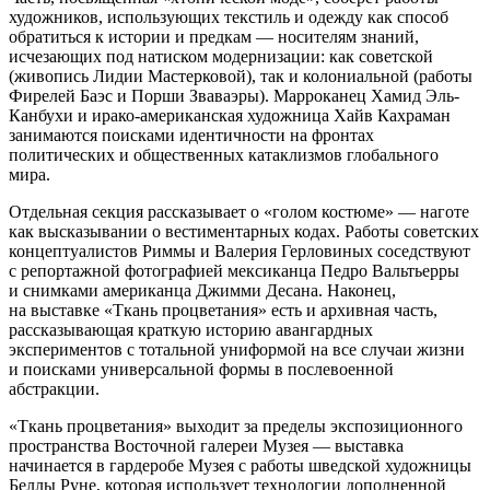
художников, использующих текстиль и одежду как способ
обратиться к истории и предкам — носителям знаний,
исчезающих под натиском модернизации: как советской
(живопись Лидии Мастерковой), так и колониальной (работы
Фирелей Баэс и Порши Зваваэры). Марроканец Хамид Эль-
Канбухи и ирако-американская художница Хайв Кахраман
занимаются поисками идентичности на фронтах
политических и общественных катаклизмов глобального
мира.
Отдельная секция рассказывает о «голом костюме» — наготе
как высказывании о вестиментарных кодах. Работы советских
концептуалистов Риммы и Валерия Герловиных соседствуют
с репортажной фотографией мексиканца Педро Вальтьерры
и снимками американца Джимми Десана. Наконец,
на выставке «Ткань процветания» есть и архивная часть,
рассказывающая краткую историю авангардных
экспериментов с тотальной униформой на все случаи жизни
и поисками универсальной формы в послевоенной
абстракции.
«Ткань процветания» выходит за пределы экспозиционного
пространства Восточной галереи Музея — выставка
начинается в гардеробе Музея с работы шведской художницы
Беллы Руне, которая использует технологии дополненной