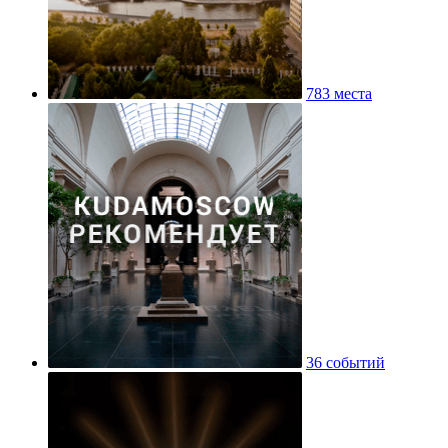
783 места
36 событий