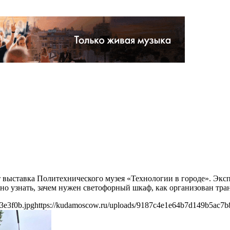
т выставка Политехнического музея «Технологии в городе». Экс
но узнать, зачем нужен светофорный шкаф, как организован транс
3e3f0b.jpg
https://kudamoscow.ru/uploads/9187c4e1e64b7d149b5ac7b