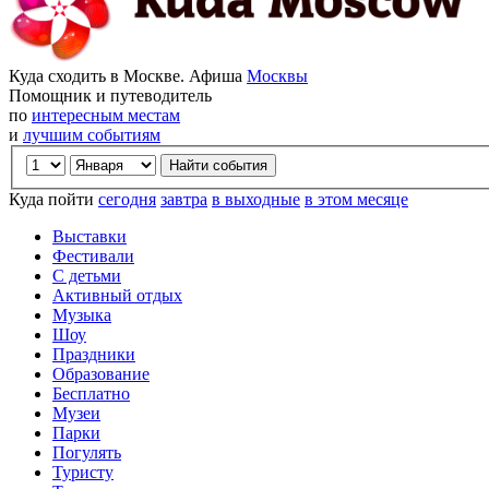
Куда сходить в Москве. Афиша
Москвы
Помощник и путеводитель
по
интересным местам
и
лучшим событиям
Куда пойти
сегодня
завтра
в выходные
в этом месяце
Выставки
Фестивали
С детьми
Активный отдых
Музыка
Шоу
Праздники
Образование
Бесплатно
Музеи
Парки
Погулять
Туристу