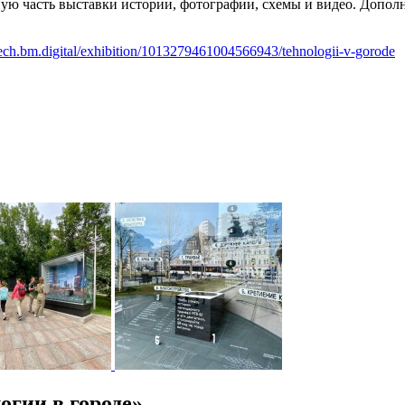
ую часть выставки истории, фотографии, схемы и видео. Допо
ytech.bm.digital/exhibition/1013279461004566943/tehnologii-v-gorode
гии в городе»