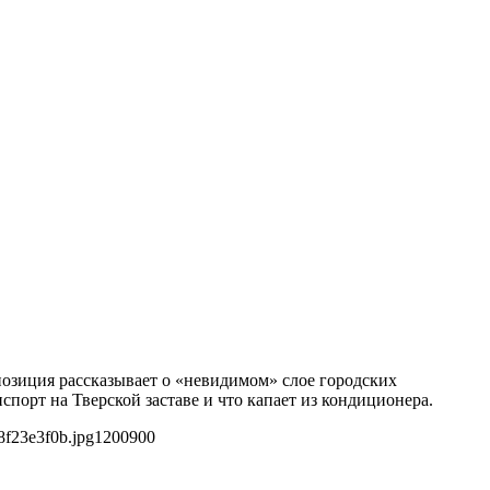
позиция рассказывает о «невидимом» слое городских
порт на Тверской заставе и что капает из кондиционера.
8f23e3f0b.jpg
1200
900