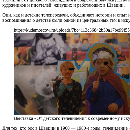
художников и писателей, живущих и работающих в Швеции.
Они, как и детские телепередачи, объединяют истории и опыт и
воспоминания о детстве были одной из центральных тем в иску
https://kudamoscow.ru/uploads/7bc4113c36842b30a17be99f55
Выставка «От детского телевидения к современному иску
Для тех, кто рос в Швеции в 1960 — 1980-е годы, телевидени