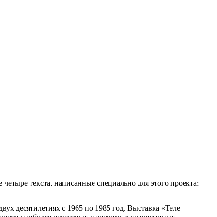
е четыре текста, написанные специально для этого проекта;
вух десятилетиях с 1965 по 1985 год. Выставка «Теле —
надцати наиболее известных и значимых современных