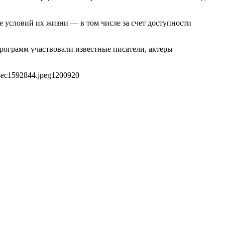
е условий их жизни — в том числе за счет доступности
программ участвовали известные писатели, актеры
4ec1592844.jpeg
1200
920