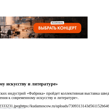
му искусству и литературе»
рческих индустрий «Фабрика» пройдет коллективная выставка шв
ения к современному искусству и литературе».
2333231.jpeg
https://kudamoscow.ru/uploads/7309313143d561152b64