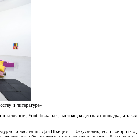
сству и литературе»
нсталляции, Youtube-канал, настоящая детская площадка, а такж
турного наследия? Для Швеции — безусловно, если говорить о д
 и литературе» обращается к этому наследию через работы один