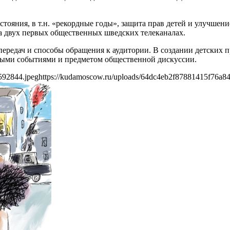
стояния, в т.н. «рекордные годы», защита прав детей и улучшени
на двух первых общественных шведских телеканалах.
передач и способы обращения к аудитории. В создании детских 
ными событиями и предметом общественной дискуссии.
592844.jpeg
https://kudamoscow.ru/uploads/64dc4eb2f87881415f76a8