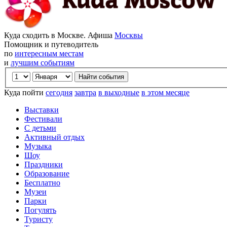
Куда сходить в Москве. Афиша
Москвы
Помощник и путеводитель
по
интересным местам
и
лучшим событиям
Куда пойти
сегодня
завтра
в выходные
в этом месяце
Выставки
Фестивали
С детьми
Активный отдых
Музыка
Шоу
Праздники
Образование
Бесплатно
Музеи
Парки
Погулять
Туристу