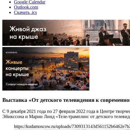
Google Calendar
Outlook.com
Скачать .ics
Выставка «От детского телевидения к современно
С 9 декабря 2021 года по 27 февраля 2022 года в Центре тво
Эйикссона и Марии Линд «Теле-трамплин: от детского телевид
https://kudamoscow.ru/uploads/7309313143d561152b6462e7b