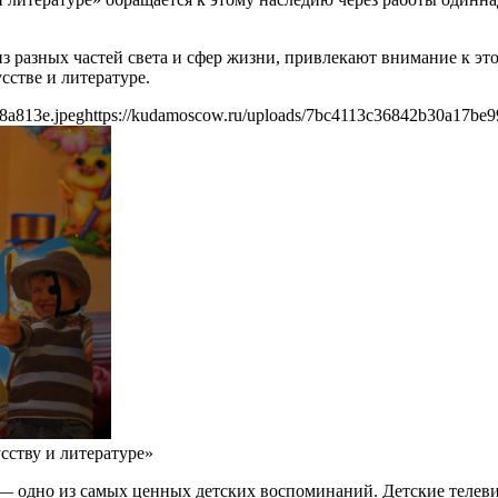
з разных частей света и сфер жизни, привлекают внимание к это
сстве и литературе.
8a813e.jpeg
https://kudamoscow.ru/uploads/7bc4113c36842b30a17be9
сству и литературе»
е — одно из самых ценных детских воспоминаний. Детские телев