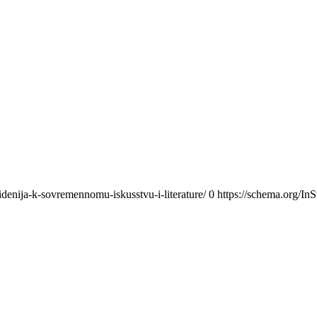
idenija-k-sovremennomu-iskusstvu-i-literature/
0
https://schema.org/In