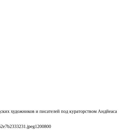
едских художников и писателей под кураторством Андйеаса
62e7b2333231.jpeg
1200
800