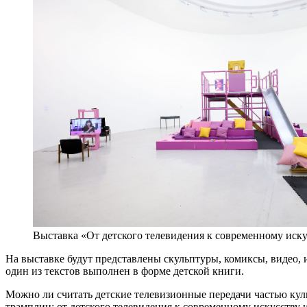
Выставка «От детского телевидения к современному иску
На выставке будут представлены скульптуры, комиксы, видео, и
один из текстов выполнен в форме детской книги.
Можно ли считать детские телевизионные передачи частью куль
трамплин: от детского телевидения к современному искусству