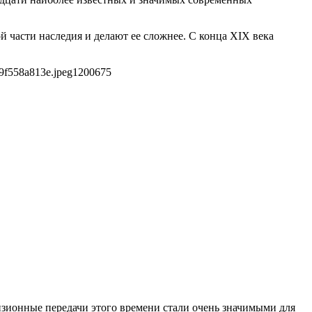
й части наследия и делают ее сложнее. С конца XIX века
9f558a813e.jpeg
1200
675
изионные передачи этого времени стали очень значимыми для