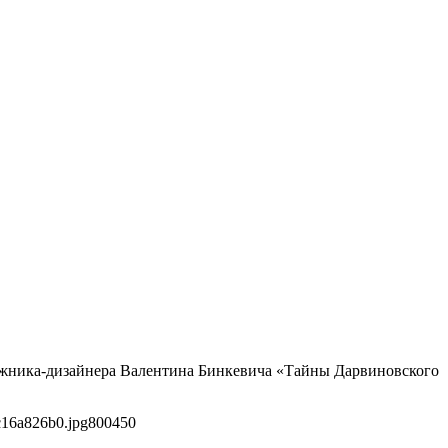
дожника-дизайнера Валентина Бинкевича «Тайны Дарвиновского
c16a826b0.jpg
800
450