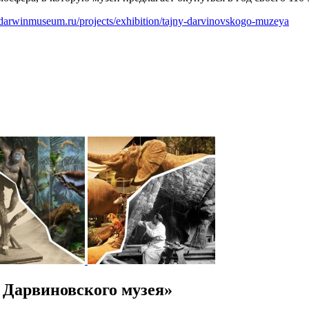
darwinmuseum.ru/projects/exhibition/tajny-darvinovskogo-muzeya
Дарвиновского музея»