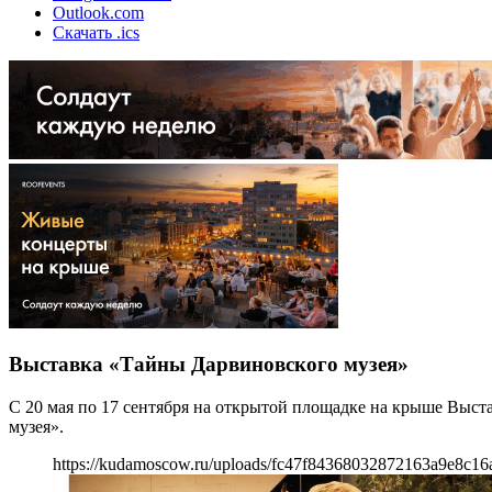
Outlook.com
Скачать .ics
Выставка «Тайны Дарвиновского музея»
С 20 мая по 17 сентября на открытой площадке на крыше Выс
музея».
https://kudamoscow.ru/uploads/fc47f84368032872163a9e8c16