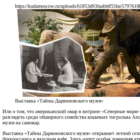
https://kudamoscow.ru/uploads/61853d93faabb855fae5797618
Выставка «Тайны Дарвиновского музея»
Или о том, что американский омар в витрине «Северные моря»
разглядеть среди обширного семейства кошачьих тигрольва Ап
музея на самовар.
Выставка «Тайны Дарвиновского музея» открывает летний сез
буккроссинга и вкусным кофе. Здесь царит особая домашняя атм