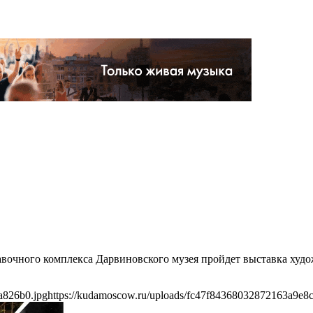
тавочного комплекса Дарвиновского музея пройдет выставка ху
a826b0.jpg
https://kudamoscow.ru/uploads/fc47f84368032872163a9e8