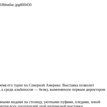
18bba0ac.jpg
800
450
ремя его турне по Северной Америке. Выставка позволит
а, а среди альбиносов — белку, выменянную первым директором
мными видами на столицу, уютными пуфами, пледами, зоной
-летия всех посетителей этой интересной выставки.