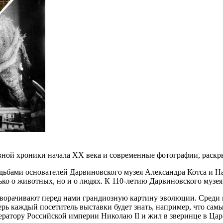
ной хроники начала XX века и современные фотографии, раскр
судьбами основателей Дарвиновского музея Александра Котса и
ько о животных, но и о людях. К 110-летию Дарвиновского музея
ворачивают перед нами грандиозную картину эволюции. Среди ни
рь каждый посетитель выставки будет знать, например, что сам
атору Российской империи Николаю II и жил в зверинце в Цар