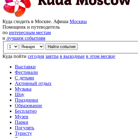
Куда сходить в Москве. Афиша
Москвы
Помощник и путеводитель
по
интересным местам
и
лучшим событиям
Куда пойти
сегодня
завтра
в выходные
в этом месяце
Выставки
Фестивали
С детьми
Активный отдых
Музыка
Шоу
Праздники
Образование
Бесплатно
Музеи
Парки
Погулять
Туристу