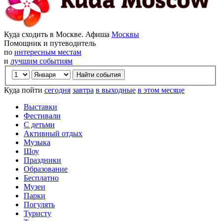
Куда сходить в Москве. Афиша
Москвы
Помощник и путеводитель
по
интересным местам
и
лучшим событиям
Куда пойти
сегодня
завтра
в выходные
в этом месяце
Выставки
Фестивали
С детьми
Активный отдых
Музыка
Шоу
Праздники
Образование
Бесплатно
Музеи
Парки
Погулять
Туристу