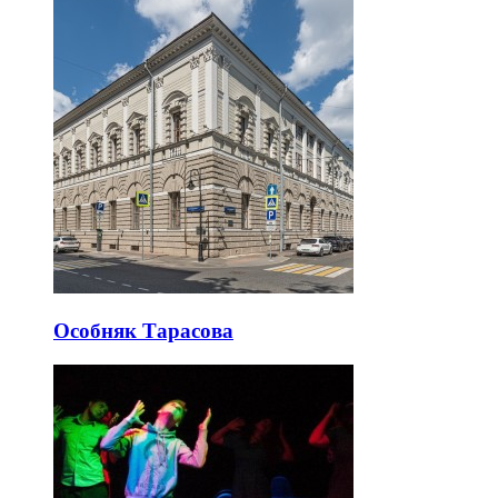
Особняк Тарасова