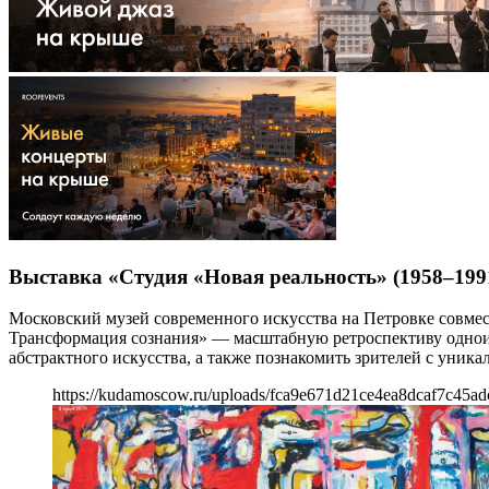
Выставка «Студия «Новая реальность» (1958–199
Московский музей современного искусства на Петровке совмест
Трансформация сознания» — масштабную ретроспективу одноим
абстрактного искусства, а также познакомить зрителей с уник
https://kudamoscow.ru/uploads/fca9e671d21ce4ea8dcaf7c45ad