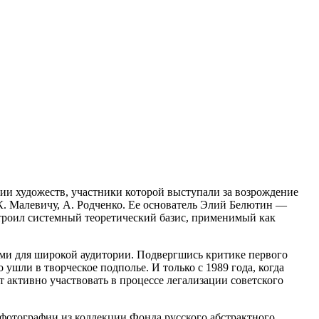
ии художеств, участники которой выступали за возрождение
К. Малевичу, А. Родченко. Ее основатель Элий Белютин —
строил системный теоретический базис, применимый как
ыми для широкой аудитории. Подвергшись критике первого
шли в творческое подполье. И только с 1989 года, когда
 активно участвовать в процессе легализации советского
 фотографии из коллекции Фонда русского абстрактного