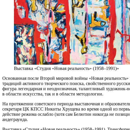
Выставка «Студия «Новая реальность» (1958–1991)»
Основанная после Второй мировой войны «Новая реальность» 
традиций активного творческого поиска, свойственного русск
фигура легендарная и неоднозначная, талантливый художник-н
в области искусства, так и в области методологии.
На протяжении советского периода выставочная и образовател
секретаря ЦК КПСС Никиты Хрущева во время одной из первых 
действие режима ослабло (хотя сам Белютин никогда не позици
андеграунда.
Выставка «Студия «Новая реальность» (1958–1991). Трансформ