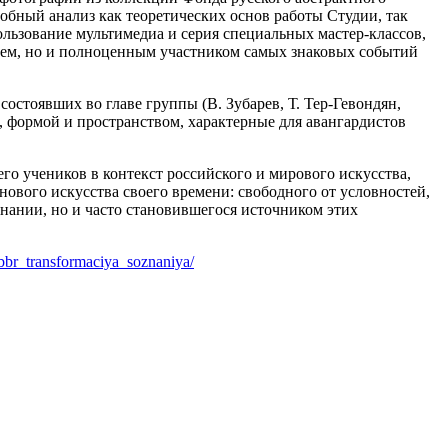
обный анализ как теоретических основ работы Студии, так
льзование мультимедиа и серия специальных мастер-классов,
дцем, но и полноценным участником самых знаковых событий
состоявших во главе группы (В. Зубарев, Т. Тер-Гевондян,
, формой и пространством, характерные для авангардистов
о учеников в контекст российского и мирового искусства,
ового искусства своего времени: свободного от условностей,
нании, но и часто становившегося источником этих
bbr_transformaciya_soznaniya/