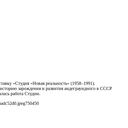
тавку «Студия «Новая реальность» (1958–1991).
 историю зарождения и развития андеграундного в СССР
алась работа Студии.
5adc52d0.jpeg
750
450