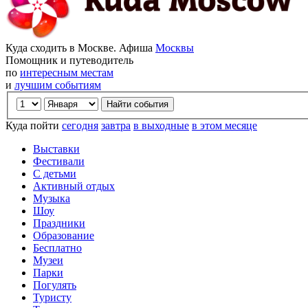
Куда сходить в Москве. Афиша
Москвы
Помощник и путеводитель
по
интересным местам
и
лучшим событиям
Куда пойти
сегодня
завтра
в выходные
в этом месяце
Выставки
Фестивали
С детьми
Активный отдых
Музыка
Шоу
Праздники
Образование
Бесплатно
Музеи
Парки
Погулять
Туристу