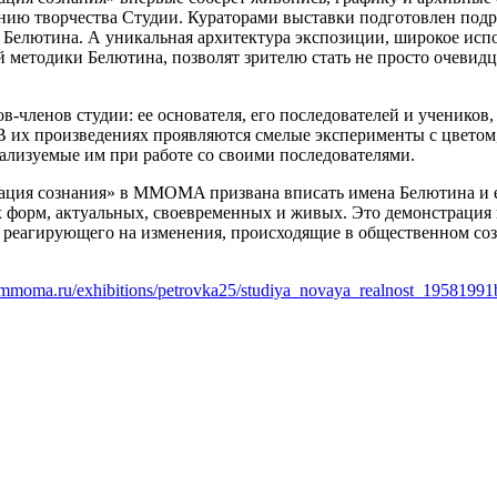
нию творчества Студии. Кураторами выставки подготовлен подр
Белютина. А уникальная архитектура экспозиции, широкое испо
й методики Белютина, позволят зрителю стать не просто очеви
членов студии: ее основателя, его последователей и учеников, 
 В их произведениях проявляются смелые эксперименты с цветом
еализуемые им при работе со своими последователями.
ация сознания» в MMOMA призвана вписать имена Белютина и ег
 форм, актуальных, своевременных и живых. Это демонстрация н
 реагирующего на изменения, происходящие в общественном соз
mmoma.ru/exhibitions/petrovka25/studiya_novaya_realnost_19581991