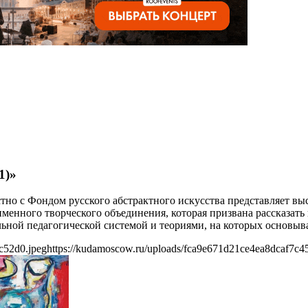
1)»
но с Фондом русского абстрактного искусства представляет выс
енного творческого объединения, которая призвана рассказать
альной педагогической системой и теориями, на которых основыв
c52d0.jpeg
https://kudamoscow.ru/uploads/fca9e671d21ce4ea8dcaf7c4