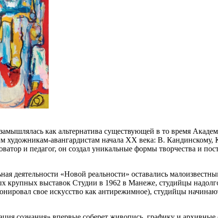
замышлялась как альтернатива существующей в то время Академ
им художникам-авангардистам начала XX века: В. Кандинскому, 
оватор и педагог, он создал уникальные формы творчества и по
ьная деятельности «Новой реальности» оставались малоизвестн
крупных выставок Студии в 1962 в Манеже, студийцы надолго у
онировал свое искусство как антирежимное), студийцы начинают
ация сознания» впервые соберет живопись, графику и архивные