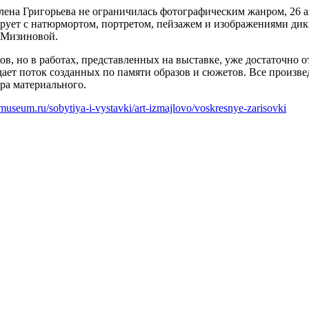
ена Григорьева не ограничилась фотографическим жанром, 26 апр
ирует с натюрмортом, портретом, пейзажем и изображениями дик
 Мизиновой.
ков, но в работах, представленных на выставке, уже достаточн
ает поток созданных по памяти образов и сюжетов. Все произве
ра материального.
-museum.ru/sobytiya-i-vystavki/art-izmajlovo/voskresnye-zarisovki