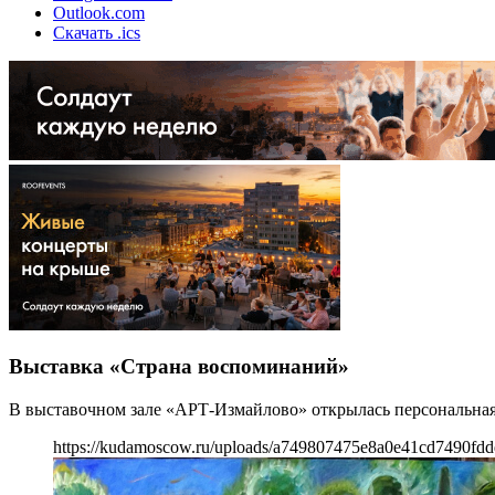
Outlook.com
Скачать .ics
Выставка «Страна воспоминаний»
В выставочном зале «АРТ-Измайлово» открылась персональна
https://kudamoscow.ru/uploads/a749807475e8a0e41cd7490fdd