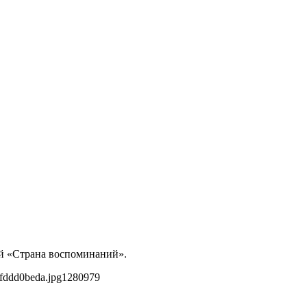
й «Страна воспоминаний».
fddd0beda.jpg
1280
979