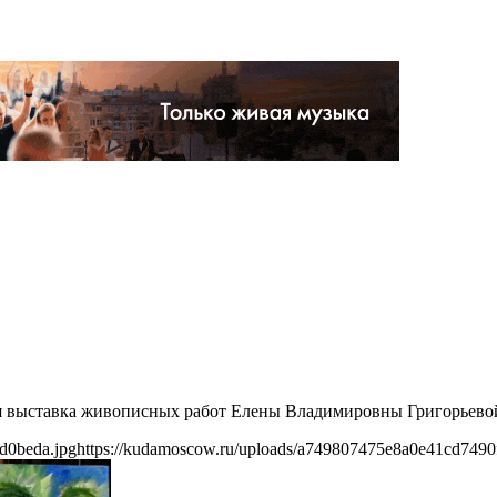
я выставка живописных работ Елены Владимировны Григорьево
d0beda.jpg
https://kudamoscow.ru/uploads/a749807475e8a0e41cd7490