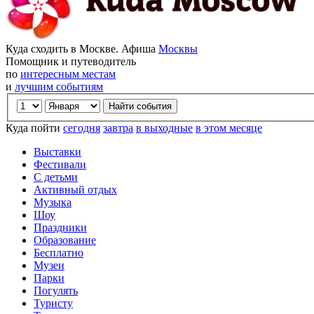
Куда сходить в Москве. Афиша
Москвы
Помощник и путеводитель
по
интересным местам
и
лучшим событиям
Куда пойти
сегодня
завтра
в выходные
в этом месяце
Выставки
Фестивали
С детьми
Активный отдых
Музыка
Шоу
Праздники
Образование
Бесплатно
Музеи
Парки
Погулять
Туристу