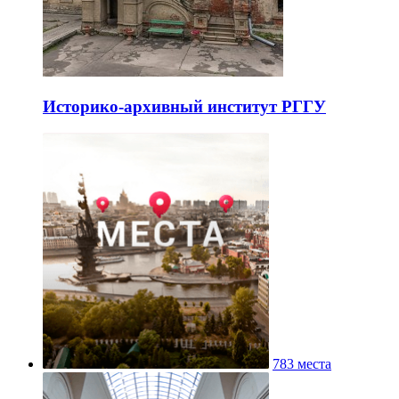
Историко-архивный институт РГГУ
783 места