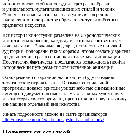
историю московской киностудии через разнообразие
и уникальность мультипликационных стилей и техник.
Фильмы, снятые за эти годы на студии, в галерейно-
выставочном пространстве обретают статус самобытных
предметов искусства.
Вся история киностудии разделена на 6 хронологических
и эстетических блоков, каждому из которых соответствует
отдельная зона. Знаковые шедевры, неизвестные широкой
аудитории, подобраны таким образом, чтобы создать у зрителя
представление о разных этапах и стилях мультипликации.
Посетителям фактически предлагается возможность пройти
исторический путь развития отечественной анимации.
Одновременно с экранной экспозицией будут созданы
тематические игровые зоны. В рамках специальной
программы показов зрители увидят забытые анимационные
легенды и документальные фильмы о главных художниках
и режиссерах своего времени, превративших новую технику
анимации в отдельный вид искусства.
Узнать подробности можно на сайте организаторов:
http://mosmuseum.ru/exhibitions/p/stolitsa-multfilmov/
Поделиться ссылкой