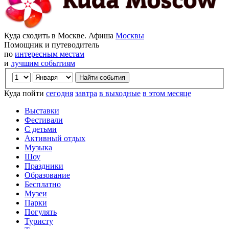
Куда сходить в Москве. Афиша
Москвы
Помощник и путеводитель
по
интересным местам
и
лучшим событиям
Куда пойти
сегодня
завтра
в выходные
в этом месяце
Выставки
Фестивали
С детьми
Активный отдых
Музыка
Шоу
Праздники
Образование
Бесплатно
Музеи
Парки
Погулять
Туристу