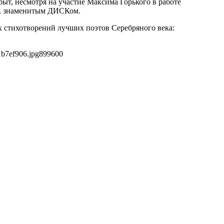
ыт, несмотря на участие Максима Горького в работе
в, знаменитым ДИСКом.
 стихотворений лучших поэтов Серебряного века:
1b7ef906.jpg
899
600