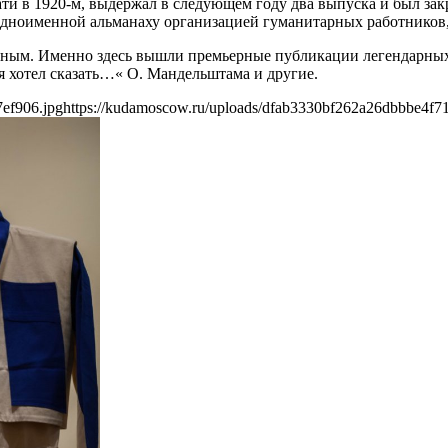
и в 1920-м, выдержал в следующем году два выпуска и был закр
одноименной альманаху организацией гуманитарных работнико
чным. Именно здесь вышли премьерные публикации легендарных
я хотел сказать…« О. Мандельштама и другие.
ef906.jpg
https://kudamoscow.ru/uploads/dfab3330bf262a26dbbbe4f7