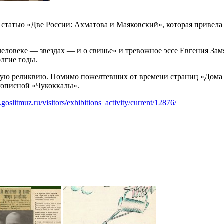
статью «Две России: Ахматова и Маяковский», которая привела
человеке — звездах — и о свинье» и тревожное эссе Евгения З
олгие годы.
урную реликвию. Помимо пожелтевших от времени страниц «Дома
кописной «Чукоккалы».
goslitmuz.ru/visitors/exhibitions_activity/current/12876/