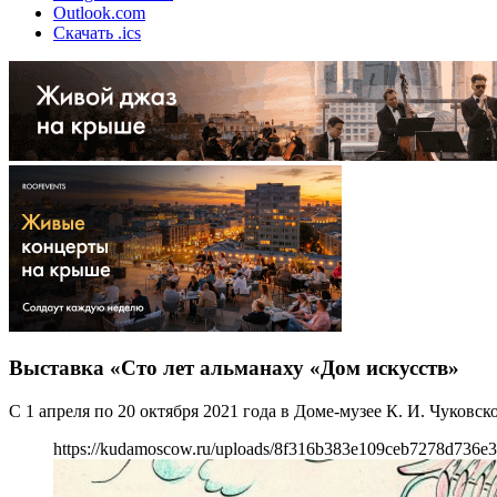
Outlook.com
Скачать .ics
Выставка «Сто лет альманаху «Дом искусств»
С 1 апреля по 20 октября 2021 года в Доме-музее К. И. Чуковс
https://kudamoscow.ru/uploads/8f316b383e109ceb7278d736e3