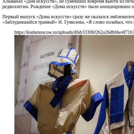
Альманах «Дом искусств», не сумевший вовремя выйти из печат
редколлегии. Рождение «Дома искусств» было инициировано 
Первый выпуск «Дома искусств» сразу же оказался эмблемати
«Заблудившийся трамвай» Н. Гумилева, «Я слово позабыл, что 
https://kudamoscow.ru/uploads/dfab3330bf262a26dbbbe4f71b7