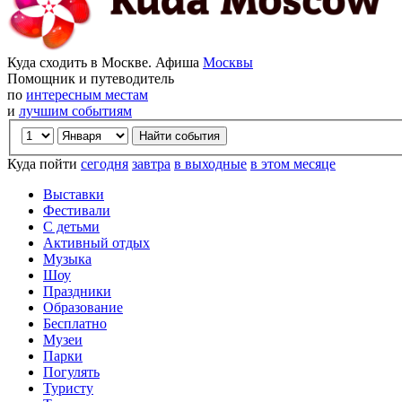
Куда сходить в Москве. Афиша
Москвы
Помощник и путеводитель
по
интересным местам
и
лучшим событиям
Куда пойти
сегодня
завтра
в выходные
в этом месяце
Выставки
Фестивали
С детьми
Активный отдых
Музыка
Шоу
Праздники
Образование
Бесплатно
Музеи
Парки
Погулять
Туристу