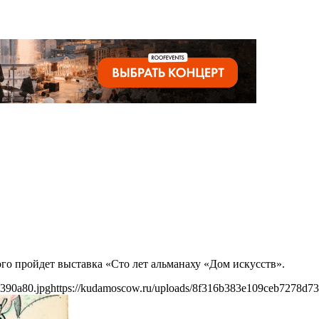
кого пройдет выставка «Сто лет альманаху «Дом искусств».
390a80.jpg
https://kudamoscow.ru/uploads/8f316b383e109ceb7278d7