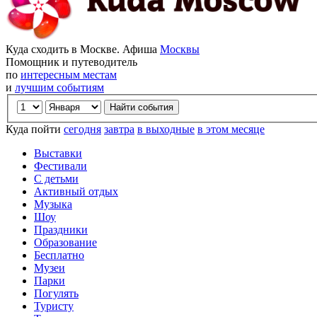
Куда сходить в Москве. Афиша
Москвы
Помощник и путеводитель
по
интересным местам
и
лучшим событиям
Куда пойти
сегодня
завтра
в выходные
в этом месяце
Выставки
Фестивали
С детьми
Активный отдых
Музыка
Шоу
Праздники
Образование
Бесплатно
Музеи
Парки
Погулять
Туристу