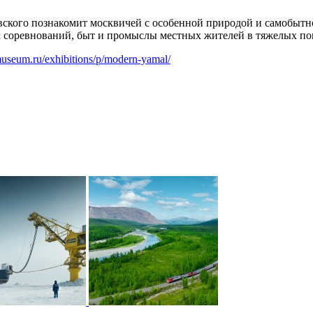
вского познакомит москвичей с особенной природой и самобытн
соревнований, быт и промыслы местных жителей в тяжелых пог
museum.ru/exhibitions/p/modern-yamal/