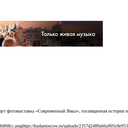
ройдет фотовыставка «Современный Ямал», посвященная истории
3b808cc.png
https://kudamoscow.ru/uploads/2357d2489a66a905c8e95