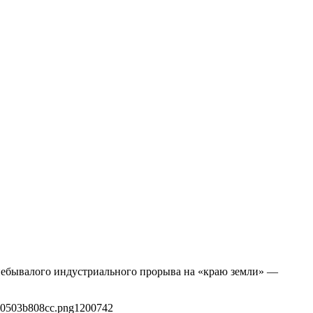
 небывалого индустриального прорыва на «краю земли» —
30503b808cc.png
1200
742