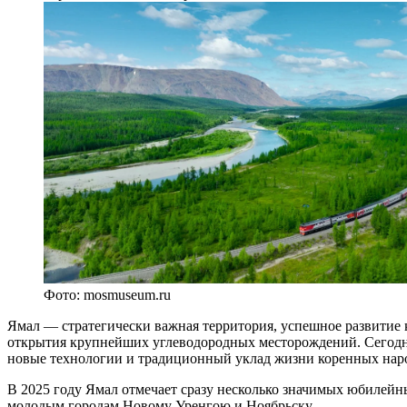
Фото: mosmuseum.ru
Ямал — стратегически важная территория, успешное развитие к
открытия крупнейших углеводородных месторождений. Сегодня
новые технологии и традиционный уклад жизни коренных нар
В 2025 году Ямал отмечает сразу несколько значимых юбилейн
молодым городам Новому Уренгою и Ноябрьску.