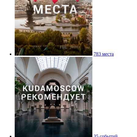
783 места
35 событий