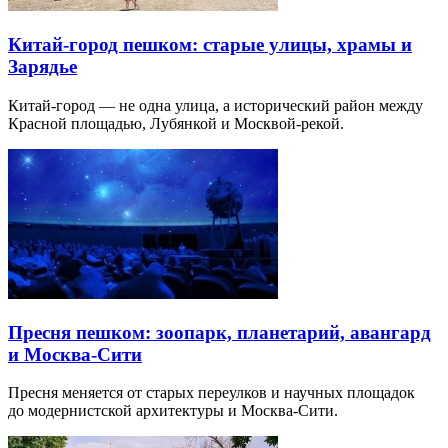
Китай-город пешком: старые улицы, храмы и
Зарядье
Китай-город — не одна улица, а исторический район между
Красной площадью, Лубянкой и Москвой-рекой.
Пресня пешком: зоопарк, планетарий, авангард
и Москва-Сити
Пресня меняется от старых переулков и научных площадок
до модернистской архитектуры и Москва-Сити.