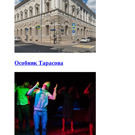
Особняк Тарасова