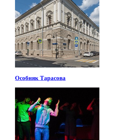
Особняк Тарасова