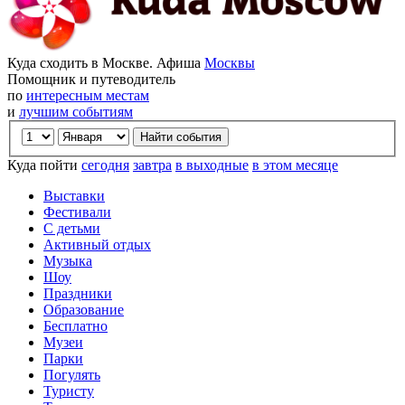
Куда сходить в Москве. Афиша
Москвы
Помощник и путеводитель
по
интересным местам
и
лучшим событиям
Куда пойти
сегодня
завтра
в выходные
в этом месяце
Выставки
Фестивали
С детьми
Активный отдых
Музыка
Шоу
Праздники
Образование
Бесплатно
Музеи
Парки
Погулять
Туристу