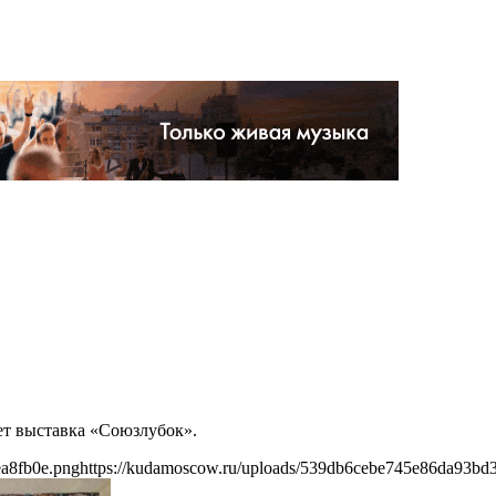
дет выставка «Союзлубок».
ea8fb0e.png
https://kudamoscow.ru/uploads/539db6cebe745e86da93bd