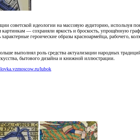
ции советской идеологии на массовую аудиторию, используя пон
 картинкам — сохраняли яркость и броскость, упрощённую граф
 характерные героические образы красноармейца, рабочего, кол
льше выполнял роль средства актуализации народных традиций,
скусства, бытового дизайна и книжной иллюстрации.
bolovka.vzmoscow.ru/lubok