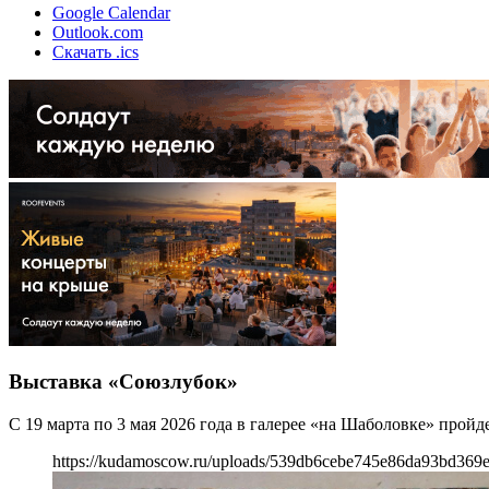
Google Calendar
Outlook.com
Скачать .ics
Выставка «Союзлубок»
С 19 марта по 3 мая 2026 года в галерее «на Шаболовке» прой
https://kudamoscow.ru/uploads/539db6cebe745e86da93bd369