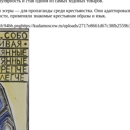
пулярность и став одним из самых ходовых товаров.
и эсеры — для пропаганды среди крестьянства. Они адаптирова
сти, применяли знакомые крестьянам образы и язык.
3fc94bb.png
https://kudamoscow.ru/uploads/2717e8661d67c38fb2559b