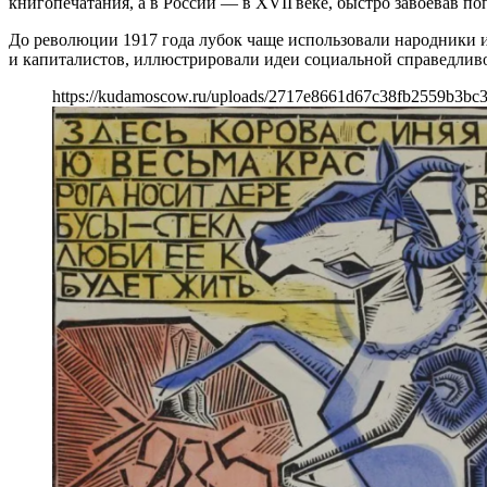
книгопечатания, а в России — в XVII веке, быстро завоевав по
До революции 1917 года лубок чаще использовали народники 
и капиталистов, иллюстрировали идеи социальной справедливо
https://kudamoscow.ru/uploads/2717e8661d67c38fb2559b3bc