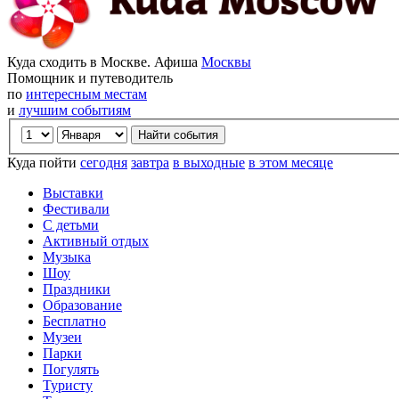
Куда сходить в Москве. Афиша
Москвы
Помощник и путеводитель
по
интересным местам
и
лучшим событиям
Куда пойти
сегодня
завтра
в выходные
в этом месяце
Выставки
Фестивали
С детьми
Активный отдых
Музыка
Шоу
Праздники
Образование
Бесплатно
Музеи
Парки
Погулять
Туристу