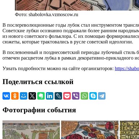
Фото: shabolovka.vzmoscow.ru
В послереволюционные годы лубок стал инструментом трансля
Советские лубки осознанно подражали более ранним народным
из нового советского фольклора. С их помощью формировались
сюжеты, которые трактовались в русле советской идеологии.
В послевоенный и позднесоветский периоды лубочный стиль бо
отмечен расцветом лубка в рамках декоративно-прикладного и
Узнать подробности можно на сайте организаторов:
https://sha
Поделиться ссылкой
Фотографии события