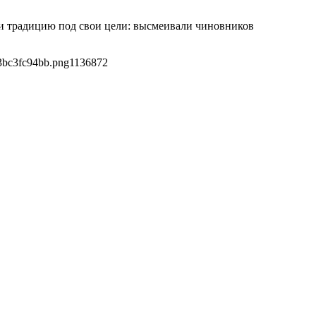
ли традицию под свои цели: высмеивали чиновников
3bc3fc94bb.png
1136
872