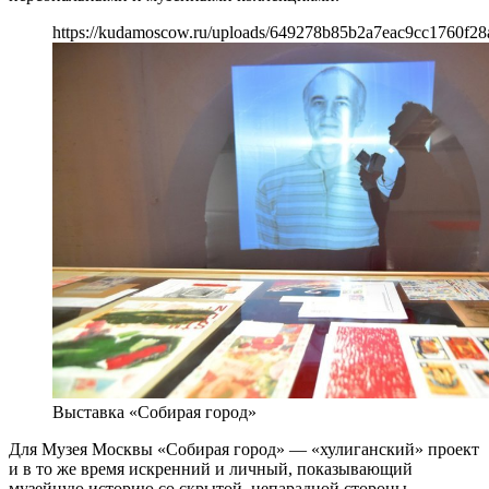
https://kudamoscow.ru/uploads/649278b85b2a7eac9cc1760f28
Выставка «Собирая город»
Для Музея Москвы «Собирая город» — «хулиганский» проект
и в то же время искренний и личный, показывающий
музейную историю со скрытой, непарадной стороны.