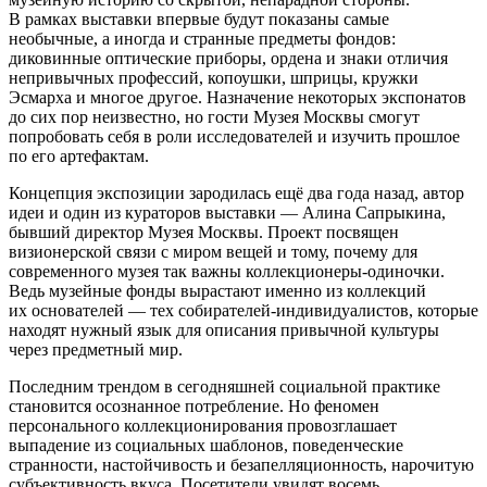
В рамках выставки впервые будут показаны самые
необычные, а иногда и странные предметы фондов:
диковинные оптические приборы, ордена и знаки отличия
непривычных профессий, копоушки, шприцы, кружки
Эсмарха и многое другое. Назначение некоторых экспонатов
до сих пор неизвестно, но гости Музея Москвы смогут
попробовать себя в роли исследователей и изучить прошлое
по его артефактам.
Концепция экспозиции зародилась ещё два года назад, автор
идеи и один из кураторов выставки — Алина Сапрыкина,
бывший директор Музея Москвы. Проект посвящен
визионерской связи с миром вещей и тому, почему для
современного музея так важны коллекционеры-одиночки.
Ведь музейные фонды вырастают именно из коллекций
их основателей — тех собирателей-индивидуалистов, которые
находят нужный язык для описания привычной культуры
через предметный мир.
Последним трендом в сегодняшней социальной практике
становится осознанное потребление. Но феномен
персонального коллекционирования провозглашает
выпадение из социальных шаблонов, поведенческие
странности, настойчивость и безапелляционность, нарочитую
субъективность вкуса. Посетители увидят восемь