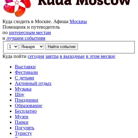
Куда сходить в Москве. Афиша
Москвы
Помощник и путеводитель
по
интересным местам
и
лучшим событиям
Куда пойти
сегодня
завтра
в выходные
в этом месяце
Выставки
Фестивали
С детьми
Активный отдых
Музыка
Шоу
Праздники
Образование
Бесплатно
Музеи
Парки
Погулять
Туристу