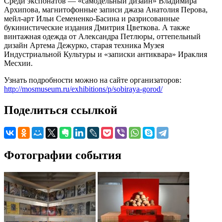
Среди экспонатов — «самодельный дизайн» Владимира
Архипова, магнитофонные записи джаза Анатолия Перова,
мейл-арт Ильи Семененко-Басина и разрисованные
букинистические издания Дмитрия Цветкова. А также
винтажная одежда от Александра Петлюры, оттепельный
дизайн Артема Дежурко, старая техника Музея
Индустриальной Культуры и «записки антиквара» Ираклия
Месхии.
Узнать подробности можно на сайте организаторов:
http://mosmuseum.ru/exhibitions/p/sobiraya-gorod/
Поделиться ссылкой
Фотографии события