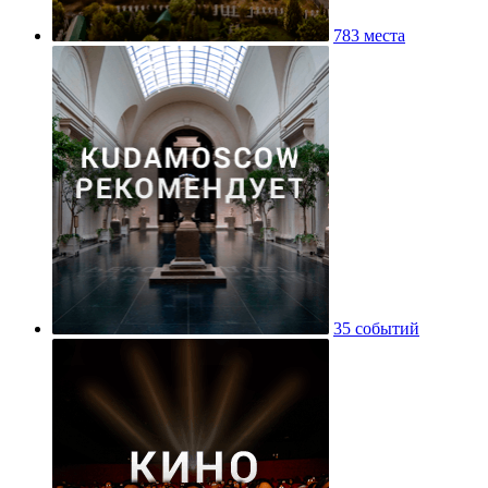
783 места
35 событий