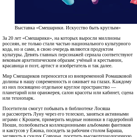
Выставка «Смешарики. Искусство быть круглым»
За 20 лет «Смешарики», на которых выросли миллионы
россиян, не только стали частью национального культурного
кода, но и сами, в свою очередь являются продуктом
культуры. Девять главных персонажей сериала соответствуют
вековым архетипическим образам: учёный и крестьянин,
красавица и поэт, артист и изобретатель и так далее.
Мир Смешариков переносится из вневременной Ромашковой
долины в нашу современность и оживает на глазах. Каждому
из них посвящено отдельное круглое пространство —
планетарий или оранжерея, салон красоты или кабинет, сцена
или технопарк.
Посетители смогут побывать в библиотеке Лосяша
и рассмотреть Луну через его телескоп, заняться активными
играми с Крошем, примерить модные новинки в гардеробной
Нюши, полюбоваться коллекционными альбомами фантиков
и кактусов у Ёжика, посидеть за рабочим столом Бараша,
заглянуть в сундук Совуньи, посетить высокотехнологичную