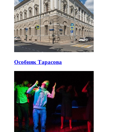
Особняк Тарасова