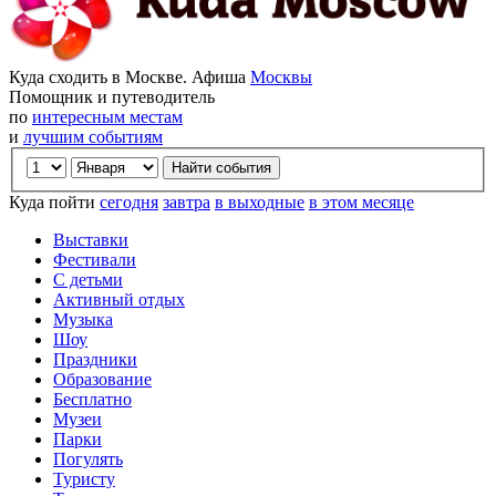
Куда сходить в Москве. Афиша
Москвы
Помощник и путеводитель
по
интересным местам
и
лучшим событиям
Куда пойти
сегодня
завтра
в выходные
в этом месяце
Выставки
Фестивали
С детьми
Активный отдых
Музыка
Шоу
Праздники
Образование
Бесплатно
Музеи
Парки
Погулять
Туристу