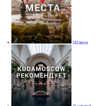
783 места
35 событий